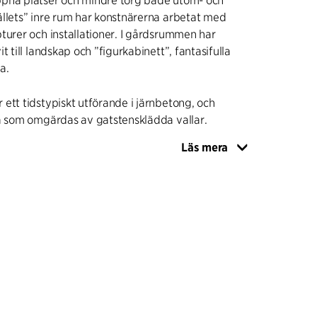
pna platser och mindre torg både utom- och
llets” inre rum har konstnärerna arbetat med
turer och installationer. I gårdsrummen har
t till landskap och ”figurkabinett”, fantasifulla
a.
ett tidstypiskt utförande i järnbetong, och
tå som omgärdas av gatstensklädda vallar.
Läs mera
rar fortfarande som rådgivare vid ny- och
omplexet. I 2011 har C.F. Møller Architects
nre, så att besökare och anställda hela tiden kan
n öppen och nyfiken arbetsplats med
h trovärdighet.