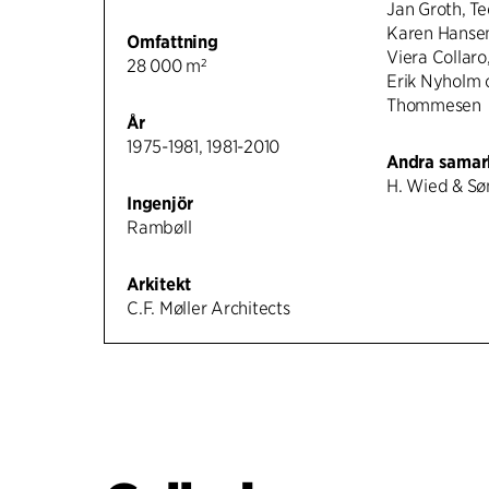
Jan Groth, T
Karen Hansen
Omfattning
Viera Collaro
28 000 m²
Erik Nyholm 
Thommesen
År
1975-1981, 1981-2010
Andra samar
H. Wied & Søn
Ingenjör
Rambøll
Arkitekt
C.F. Møller Architects