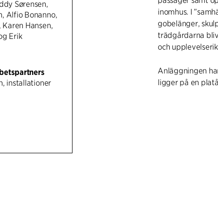
passager samt öp
eddy Sørensen,
inomhus. I ”samhä
, Alfio Bonanno,
gobelänger, skulp
, Karen Hansen,
trädgårdarna blivi
og Erik
och upplevelserik
Anläggningen har 
betspartners
ligger på en pla
, installationer
C.F. Møller funge
ombyggnation av k
uppdaterat dess i
uppleva DR som e
fackkompetens oc