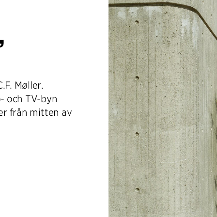
,
.F. Møller.
o- och TV-byn
er från mitten av