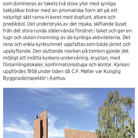
som domineras av takets två stora ytor med synliga
takbjälkar bidrar med sin prismatiska form att på ett
naturligt sätt rama in koret med dopfunt, altare och
predikstol. Det understryks av det mjuka, skiftande ljuset
från det stora runda södervända fönstret i taket och ger en
lugn och sluten inramning av de kyrkliga aktiviteterna. Det
rena och enkla kyrkrummet uppfattas som både jämnt och
upplyftande. Den sluttande marken på tomten gjorde det
möjligt att inrätta kyrkans undervåning, kryptan, med
församlingslokaler, konfirmationsstuga och kontor. Kyrkan
uppfördes 1958 under tiden då C.F. Møller var Kunglig
Byggnadsinspektör i Aarhus.