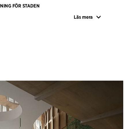
NING FÖR STADEN
e torget framför byggnaden skapar en rumslig
Läs mera
else för allmänheten och återansluter
a riktningar via en inbjudande passage med
Parlamentskammaren presenteras som en solid
erformad byggnad, utformad som en paviljong
l de andra nedskalade paviljongerna i Parc
mifrån mot EU-parlamentet, reser sig över det
och skapar symmetri i arkitekturen som knyter an
ryssels klassiska stadsplanering. På östra sidan av
asser och lummiga takträdgårdar som tycks forsa
 natursköna Parc Leopold. De lägre våningarna
cks mindre massivt och underlättar för mer
tadens folk.
rävar efter att bli vatteneffektivt, energipositivt