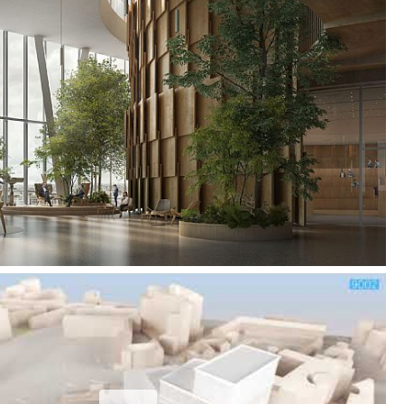
tivt. Fasaderna kommer att ha solpaneler, så
n aktiv energiproducent. Designen gör
 katalysator för den sociala gemenskapen i EU-
el i stort. Tillsammans med cirkulära lösningar,
giinstallationer och hållbara byggmetoder blir
mentet ett globalt exempel på hållbarhet.