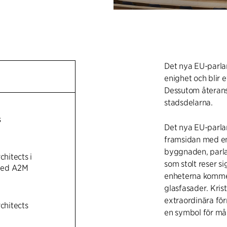
Det nya EU-parla
enighet och blir e
Dessutom återansl
stadsdelarna.
s
Det nya EU-parlam
framsidan med en
byggnaden, parla
chitects i
som stolt reser si
med A2M
enheterna kommer 
glasfasader. Kri
extraordinära för
rchitects
en symbol för må