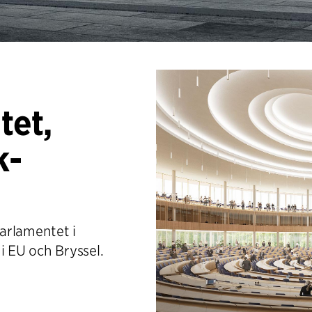
tet,
k-
arlamentet i
 EU och Bryssel.