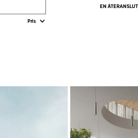
EN ÅTERANSLUT
Det cirkelformad
Pris
och öppen upplev
grannskapet i all
frodig grönska. 
och ensam cylind
som knyter an til
Leopold.
Tornet vetter fra
cirkulära torget 
till symmetrin i B
tornet finns terr
ned för att möta
gör att tornet ty
interaktion med s
EU-parlamentet st