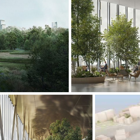
och koldioxidnega
byggnaden blir e
byggnaden till en
området och Bryss
toppmoderna ener
det nya EU-parla