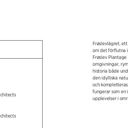
Frøslevlägret, et
om det förflutna 
Frøslev Plantage
omgivningar, rym
historia både under
den idylliska na
och kompletteras 
fungerar som en i
rchitects
upplevelser i omr
Arkitekturen i v
rchitects
landskapet, där 
det vilda naturla