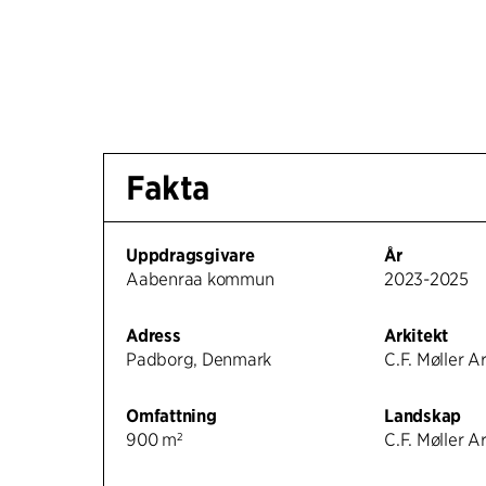
Fakta
Uppdragsgivare
År
Aabenraa kommun
2023-2025
Adress
Arkitekt
Padborg, Denmark
C.F. Møller A
Omfattning
Landskap
900 m²
C.F. Møller A