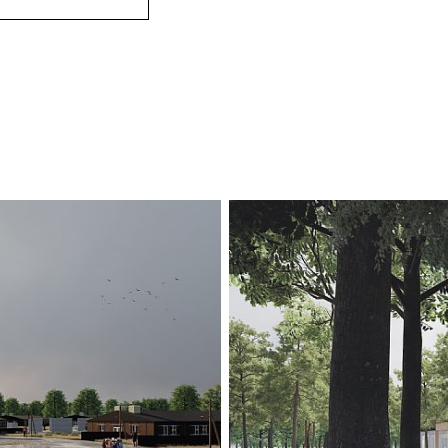
utomhusområden. 
och cortenstål, dä
Frøslevlägrets hår
lägrets huvudtorn
Barackerna, där 
integrerad del av
sammankomster sa
föremål från lägre
OMRÅDETS HJÄ
Den väg som dela
fånge, fungerar 
museiområdet, pl
cykelvägen ligge
sträckan ansluter
utomhuselementet
erbjuder möjligh