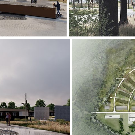
inbjuder till vila 
Här, mitt i natur
historia i det fö
och historia smäl