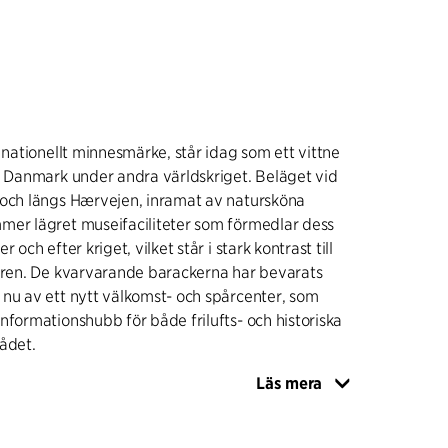
t nationellt minnesmärke, står idag som ett vittne
i Danmark under andra världskriget. Beläget vid
 och längs Hærvejen, inramat av natursköna
mer lägret museifaciliteter som förmedlar dess
 och efter kriget, vilket står i stark kontrast till
turen. De kvarvarande barackerna har bevarats
nu av ett nytt välkomst- och spårcenter, som
nformationshubb för både frilufts- och historiska
ådet.
Läs mera
älkomst- och spårcentret smälter samman med
träpelare återger träden runt byggnaden, medan
ndskapet sträcker sig ända fram till centrets