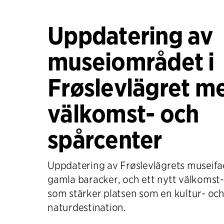
Uppdatering av
museiområdet i
Frøslevlägret m
välkomst- och
spårcenter
Uppdatering av Frøslevlägrets museifaci
gamla baracker, och ett nytt välkomst-
som stärker platsen som en kultur- oc
naturdestination.