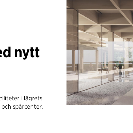
ed nytt
liteter i lägrets
 och spårcenter,
h