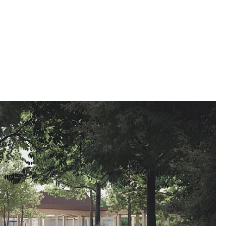
Förutom träpelare består materialen av betong
r stålets rostiga yta symboliserar att
da historia är förbi. En aktiv takyta, som tolkar
, ger besökarna utsikt över hela området.
fångarna bodde, har restaurerats och utgör nu en
 museet. Barackerna erbjuder faciliteter för
mt utställningar av fotografier, dokument och
ts historia.
RTA
de lägret mellan tysk och dansk – vakt och
nu som gång- och cykelväg för besökare i både
antagen och Hærvejen. Vid slutet av gång- och
r välkomst- och spårcentret. Halvvägs längs
 gång- och cykelvägen till det mest centrala
 för museiområdet: Tidens Plats. Tidens Plats
eter för evenemang och minneshögtider, och