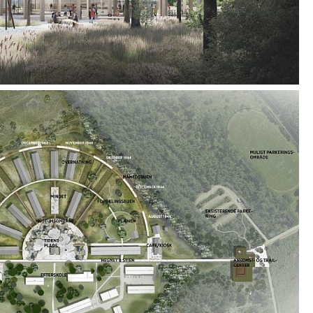
och reflektion.
en, kan besökare fördjupa sig i tankar, minnen och
rnyade museiområdet för Frøslevlägret, där natur
ter samman i ett flöde mellan ute och inne.