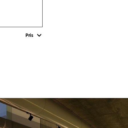
Besökarna kan up
genom en besökss
kokongen och ger 
Museets besökar
ett fascinerande i
Pris
det vetenskaplig
forskningen.