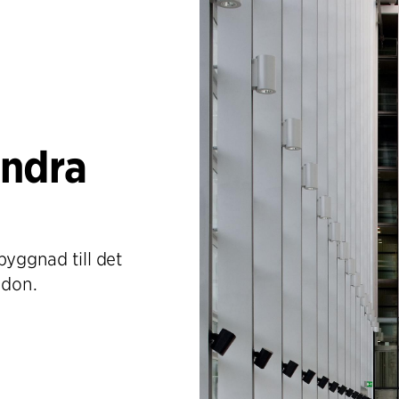
andra
byggnad till det
ndon.