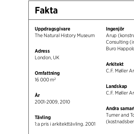
Fakta
Uppdragsgivare
Ingenjör
The Natural History Museum
Arup (konstr
Consulting (i
Buro Happold
Adress
London, UK
Arkitekt
C.F. Møller A
Omfattning
16 000 m²
Landskap
C.F. Møller A
År
2001-2009, 2010
Andra samar
Turner and 
Tävling
(kostnadsber
1:a pris i arkitekttävling. 2001