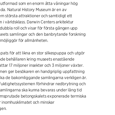
 utformad som en enorm åtta våningar hög
åda. Natural History Museum är en av
em största attraktioner och samtidigt ett
 i världsklass. Darwin Centers arkitektur
ubbla roll och visar för första gången upp
eets samlingar och den banbrytande forskning
möjliggör för allmänheten.
ats för att likna en stor silkespuppa och utgör
nde behållaren kring museets enastående
tar 17 miljoner insekter och 3 miljoner växter.
rmen ger besökaren en handgriplig uppfattning
ka de bakomliggande samlingarna verkligen är.
fuktighetssystemen förhindrar nedbrytning och
samlingarna ska kunna bevaras under lång tid
rmsprutade betongskalets exponerade termiska
ar inomhusklimatet och minskar
gen.