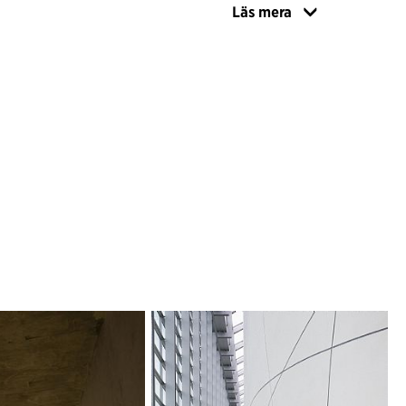
Läs mera
pleva den vetenskapliga miljön i Darwin Center
linga som sträcker sig upp och ned genom
överblick över laboratorier och samlingar.
e kan på egen hand uppleva Darwin Center som
nteraktivt inlärningsställe där de får observera
a arbetet utan att komma i vägen för