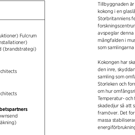
Tillbyggnaden är
kokong i en glasl
Storbritanniens f
forskningscentrum
avspeglar denna d
uktioner) Fulcrum
mångfalden i mus
nstallationer)
som samlingarna 
 (brandstrategi)
Kokongen har skap
den inre, skydda
rchitects
samling som omfat
Storleken och fo
om hur omfångsri
rchitects
Temperatur- och 
skadedjur så att 
betspartners
framöver. Det fo
Townsend
massa stabiliser
äkning)
energiförbruknin