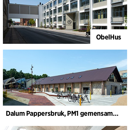
ObelHus
Dalum Pappersbruk, PM1 gemensamhetshus