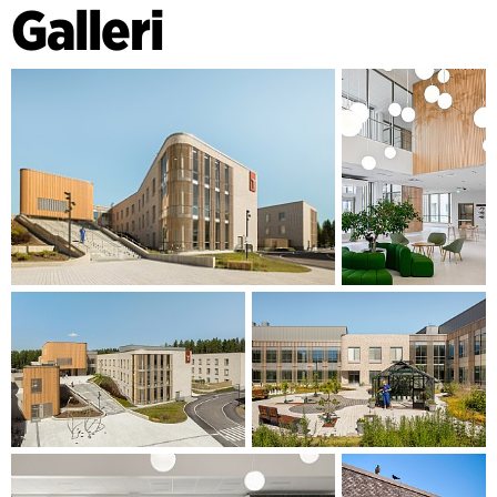
Galleri
funktionskärna i mitten, vilket skapar optimal flexibilitet och
effektivitet samtidigt som det ger en god överblick och
säkerhet på avdelningen. Den cirkulära strukturen
tillsammans med vertikala noder i varje byggnadsvolym
garanterar korta avstånd och god kommunikation genom
hela anläggningen.
Byggnaden är inspirerad av den befintliga kliniken i
Pitkäniemi, som har en naturträdgårdsliknande miljö, och
Tammerfors industriarv som kombinerar tegel och trä med
den omgivande naturen. Båda anses främja
läkningsprocessen. Kombinationen av dessa element skapar
en modern, lokalt förankrad miljö med både patient och
personal i fokus – en helande miljö för det gemensamma
bästa.
Kliniken erbjuder 180 bäddar för olika psykiatriska
vårdenheter som: akutmottagning, psykosenhet, krisenhet,