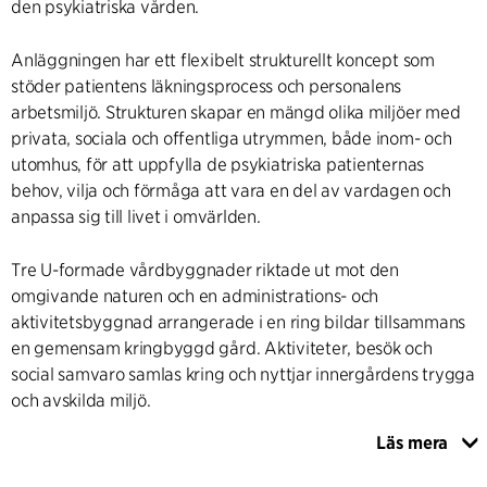
den psykiatriska vården.
Anläggningen har ett flexibelt strukturellt koncept som
stöder patientens läkningsprocess och personalens
arbetsmiljö. Strukturen skapar en mängd olika miljöer med
privata, sociala och offentliga utrymmen, både inom- och
utomhus, för att uppfylla de psykiatriska patienternas
behov, vilja och förmåga att vara en del av vardagen och
anpassa sig till livet i omvärlden.
Tre U-formade vårdbyggnader riktade ut mot den
omgivande naturen och en administrations- och
aktivitetsbyggnad arrangerade i en ring bildar tillsammans
en gemensam kringbyggd gård. Aktiviteter, besök och
social samvaro samlas kring och nyttjar innergårdens trygga
och avskilda miljö.
Läs mera
Vårdbyggnaderna är organiserade med avdelningar
placerade i par med en gemensam personal- och