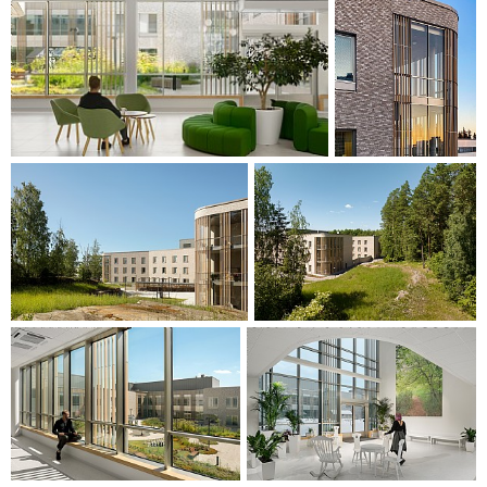
poliklinik, somatopsykiatrisk enhet, neuropsykiatrisk enhet,
humörstörningsenhet, neuromoduleringsenhet,
missbruksenhet samt psykos + rättspsykiatrisk enhet.