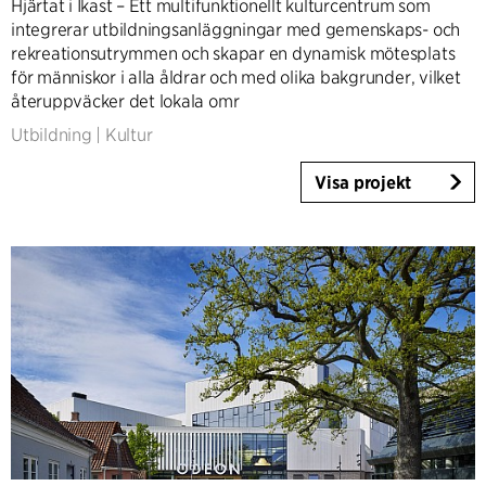
Hjärtat i Ikast – Ett multifunktionellt kulturcentrum som
Infrastruktur
integrerar utbildningsanläggningar med gemenskaps- och
Sport/Event
rekreationsutrymmen och skapar en dynamisk mötesplats
för människor i alla åldrar och med olika bakgrunder, vilket
Bostäder
återuppväcker det lokala omr
Allmännyttiga bostäder
Utbildning
|
Kultur
Särskilt boende
Villor
Visa projekt
Renovering & Transformation
Interiör
Landskap
Klimatanpassning
Planering
Product Design
Kundrådgivning
Workplace Design
Expertis