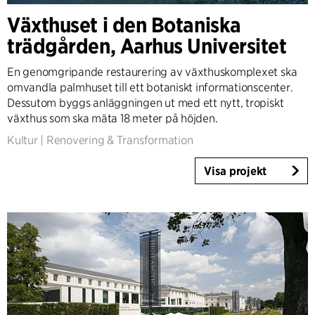
Danmark
Växthuset i den Botaniska
Norge
trädgården, Aarhus Universitet
Sverige
United Kingdom
En genomgripande restaurering av växthuskomplexet ska
Tyskland
omvandla palmhuset till ett botaniskt informationscenter.
Andra
Dessutom byggs anläggningen ut med ett nytt, tropiskt
växthus som ska mäta 18 meter på höjden.
Kultur
|
Renovering & Transformation
Visa projekt