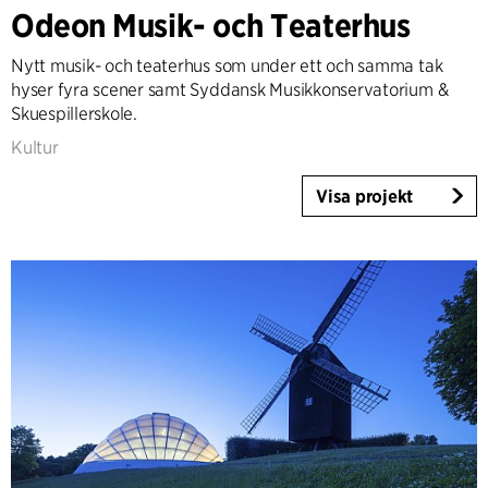
Architecture & Interior Design
Odeon Musik- och Teaterhus
Landscape & Urbanism
Nytt musik- och teaterhus som under ett och samma tak
Healthcare
hyser fyra scener samt Syddansk Musikkonservatorium &
Product Design
Skuespillerskole.
Client Consultancy
Kultur
Workplace Design
Visa projekt
År
2025-2026
2023-2024
2021-2022
2010-2020
2000-2009
1923-1999
Land