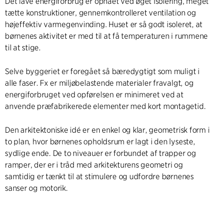
Det lave energiforbrug er opnået ved øget isolering, meget
tætte konstruktioner, gennemkontrolleret ventilation og
højeffektiv varmegenvinding. Huset er så godt isoleret, at
børnenes aktivitet er med til at få temperaturen i rummene
til at stige.
Selve byggeriet er foregået så bæredygtigt som muligt i
alle faser. Fx er miljøbelastende materialer fravalgt, og
energiforbruget ved opførelsen er minimeret ved at
anvende præfabrikerede elementer med kort montagetid.
Den arkitektoniske idé er en enkel og klar, geometrisk form i
to plan, hvor børnenes opholdsrum er lagt i den lyseste,
sydlige ende. De to niveauer er forbundet af trapper og
ramper, der er i tråd med arkitekturens geometri og
samtidig er tænkt til at stimulere og udfordre børnenes
sanser og motorik.