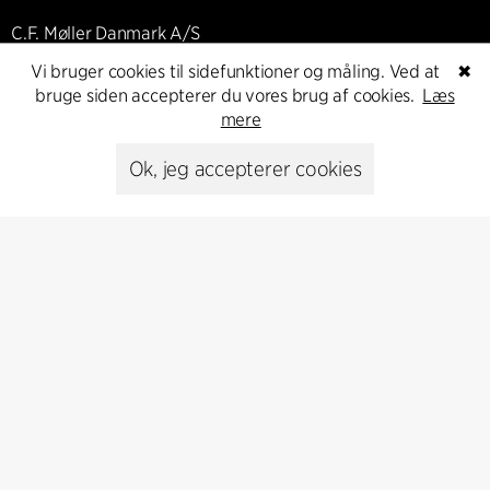
C.F. Møller Danmark A/S
Europaplads 2, 11.
Vi bruger cookies til sidefunktioner og måling. Ved at
✖
8000 Aarhus C, Danmark
bruge siden accepterer du vores brug af cookies.
Læs
mere
Kontakt os
Ok, jeg accepterer cookies
Presse
Head of Communications
Peter Sikker Rasmussen
T +45 6193 6857
psr@cfmoller.com
Media library