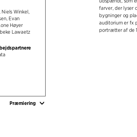
udspændt, som er
farver, der lyser
, Niels Winkel,
bygninger og plad
sen, Evan
auditorium er fx
Lone Høyer
portrætter af de 
ibeke Lawaetz
bejdspartnere
ata
Præmiering