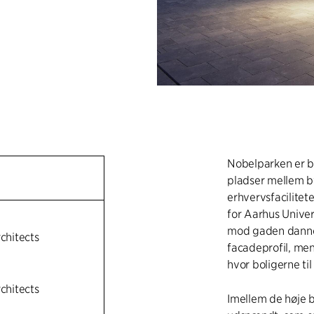
Nobelparken er b
pladser mellem 
erhvervsfacilitet
for Aarhus Univer
mod gaden danne
rchitects
facadeprofil, me
hvor boligerne til
rchitects
Imellem de høje 