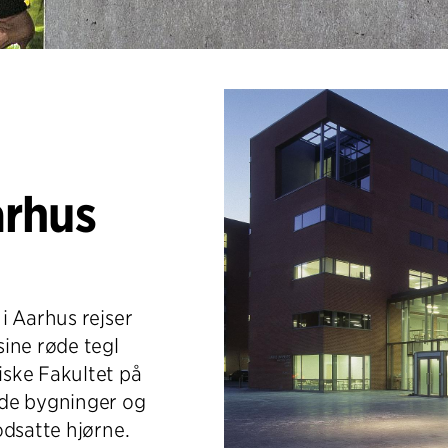
arhus
i Aarhus rejser
ine røde tegl
ske Fakultet på
nde bygninger og
odsatte hjørne.