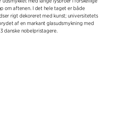
 udsmykket med lange lysbroer i forskellige
 op om aftenen. I det hele taget er både
ser rigt dekoreret med kunst; universitetets
 prydet af en markant glasudsmykning med
13 danske nobelpristagere.