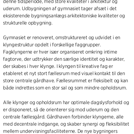
denne tidsperiode, med store kvaliteter i arkitektur og
uderum. Udbygningen af gymnasiet tager afsæt i det
eksisterende bygningsanlægs arkitektoniske kvaliteter og
strukturelle opbygning.
Gymnasiet er renoveret, omstruktureret og udvidet i en
klyngestruktur opdelt i forskellige faggrupper.
Fagklyngerne er hver især organiseret omkring intime
fagtorve, der udtrykker den særlige identitet og karakter,
der skabes i hver klynge. I klyngen til kreative fag er
etableret et nyt stort fællesrum med visuel kontakt til den
store centrale gårdhave. Fællesrummet er fleksibelt og kan
både indrettes som en stor sal og som mindre opholdsrum.
Alle klynger og opholdsrum har optimale dagslysforhold og
er disponeret, så de orienterer sig mod uderum og den
centrale fællesgård. Gårdhaven forbinder klyngerne, alle
med decentrale indgange, og skaber synergi og fleksibilitet
mellem undervisningsfaciliteterne. De nye bygningers