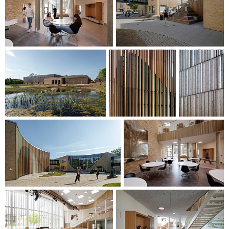
opholdssteder, bl.a. en siddetrappe med opholds-plateauer
i flere niveauer, der inviterer til uformelt samvær.
Landskabet vil indgå som naturlig del af det offentlige areal
og stier i bydelen. Projektet bygger dermed bro mellem
fortiden og fremtiden igennem en række klassiske rumlige
forløb, som favner og sammenbinder gymnasiets ensemble
af bygninger og funktioner med et strøg, en gårdhave, et
idrætstorv og en science-have.
Det nye samlede Horsens Gymnasium & HF vil, med den
unikke placering ved siden af Banegården og tæt på
Horsens voksende midtby, harmonisk tilpasse sig
nærområdet.