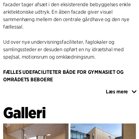
facader tager afsæt i den eksisterende bebyggelses enkle
arkitektoniske udtryk. En åben facade giver visuel
sammenhæng mellem den centrale gårdhave og den nye
fællessal.
Ud over nye undervisningsfaciliteter, faglokaler og
samlingssteder er desuden opført en ny idrætshal med
spejlsal, motionsrum og omklædningsrum.
FÆLLES UDEFACILITETER BÅDE FOR GYMNASIET OG
OMRÅDETS BEBOERE
En aktivitetssti, der omkranser gymnasiearealet, leder
Læs mere
offentligheden gennem området og inviterer til brug af
udefaciliteterne for byens borgere. Gården og
Galleri
udearealerne, der bl.a. indeholder idrætsfaciliteterne,
inklusive en ny sportshal, og overdækket tilskuerareal, er
med til at karakterisere fællesskabet og aktiviteterne på
gymnasiet. Der skabes grønne nicher og flere