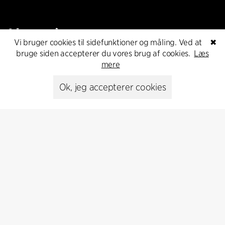
Abonnér
Vi bruger cookies til sidefunktioner og måling. Ved at
✖
bruge siden accepterer du vores brug af cookies.
Læs
Abonnér på vores nyhedsbrev og få de seneste
mere
arkitekturnyheder
Ok, jeg accepterer cookies
Abonnér