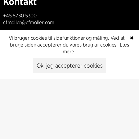
Kontakt
+45 8730 5300
cfmoller@cfmoller.com
C.F. Møller Danmark A/S
Vi bruger cookies til sidefunktioner og måling. Ved at
✖
Europaplads 2, 11.
bruge siden accepterer du vores brug af cookies.
Læs
8000 Aarhus C, Danmark
mere
Ok, jeg accepterer cookies
Kontakt os
Presse
Head of Communications
Peter Sikker Rasmussen
T +45 6193 6857
psr@cfmoller.com