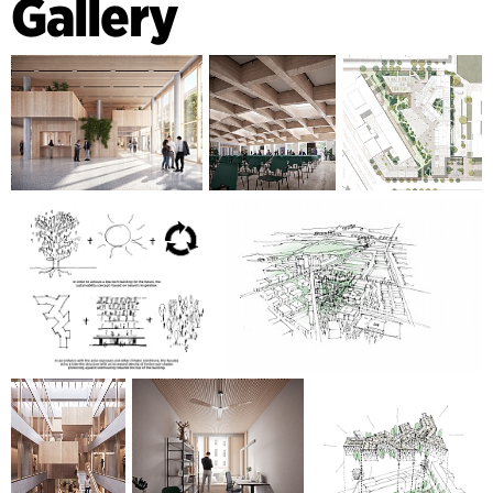
Gallery
jeder Etage schafft ein Lounge-Bereich in jedem Bürotrakt
Treffpunkte für Pausen und den Austausch von Wissen und
Ideen. Zusammen mit einem Konferenzzentrum und einer
Bibliothek im Erdgeschoss, die gleichzeitig als alternativer
Arbeitsbereich für neue Arbeitsweisen konzipiert wurde,
bietet dieses Erschließungskonzept große Flexibilität im
Hinblick auf unterschiedliche Nutzer im Laufe der Zeit.
Die Fassade des Gebäudes ist von der unterschiedlichen
Dichte von Baumkronen als Teil einer mehrgleisigen Low-
Tech- und Nachhaltigkeitsstrategie inspiriert, deren Ziel es
ist, den CO₂-Fußabdruck zu reduzieren und gleichzeitig den
Komfort für die Benutzer zu optimieren. Durch Integration
von Photovoltaik-Panelen in die Fassade eines Gebäudeteils
wird das Dach des anderen Teils für einen
zusammenhängenden, großflächigen Dachgarten
freigehalten, der zusammen mit den begrünten Innenhöfen
die Umweltambitionen des Ministeriums und den positiven
Beitrag zum Stadtbild unterstreicht.