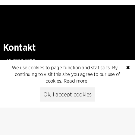
Kontakt
+45 8730 5300
We use cookies to page function and statistics. By
✖
cfmoller@cfmoller.com
continuing to visit this site you agree to our use of
cookies.
Read more
C.F. Møller Danmark A/S
Europaplads 2, 11.
Ok, I accept cookies
8000 Aarhus C, Danmark
Get in touch