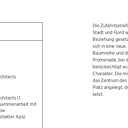
Die Zufahrtsstraß
Stadt und Fjord 
Beziehung gesetzt
sich in eine neue,
Baumreihe und di
Promenade, bei 
berücksichtigt w
Charakter. Die mi
rchitects
das Zentrum des 
Platz angelegt, d
setzt.
chitects (1.
usammenarbeit mit
Die Treppen der 
now
ermöglichen den
itekter Aps)
eine Reihe von Pa