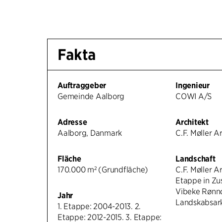
Fakta
Auftraggeber
Ingenieur
Gemeinde Aalborg
COWI A/S
Adresse
Architekt
Aalborg, Danmark
C.F. Møller A
Fläche
Landschaft
170.000 m² (Grundfläche)
C.F. Møller Ar
Etappe in Z
Vibeke Røn
Jahr
Landskabsark
1. Etappe: 2004-2013. 2.
Etappe: 2012-2015. 3. Etappe: