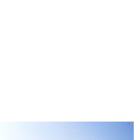
 Ballspielen oder Sonnenbaden einladen. Im
sich ein weitläufiges Aktivitätsgelände, das zu
t: eine Outdoor-Landschaft, die für Sport und
ist – von Beachvolleyball im Sommer bis zur
nter. Das Gelände ist von Netzen mit
nkeln und Scheinwerfermasten umgeben. Die
alien wie Asphalt, Stahl, Beton und Holz passen
er des Fjords. Es wird aber auch raffinierter
beispielsweise mit einem welligen
l bildet ein erhöhtes Fundament, das vor
t und die charakteristi- schen, freistehenden
de – da- runter die Universität,
ime und den von Coop Himmelblau
ertsaal Musikkens Hus – vereint. Bei der
afenfront Aalborgs, die zum zentralen Stadtpark
worden ist, waren Kontraste und Vielseitigkeit
.