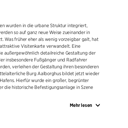
en wurden in die urbane Struktur integriert,
werden so auf ganz neue Weise zueinander in
. Was früher eher als wenig vorzeigbar galt, hat
 attraktive Visitenkarte verwandelt. Eine
e außergewöhnlich detailreiche Gestaltung der
der insbesondere Fußgänger und Radfahrer
urden, verleihen der Gestaltung ihren besonderen
ttelalterliche Burg Aalborghus bildet jetzt wieder
Hafens. Hierfür wurde ein großer, begrünter
er die historische Befestigungsanlage in Szene
Mehr lesen
Promenade und die tiefer liegenden Terrassen
 Besuchern den Zugang zum Wasser. Es wurden
rkflächen angelegt, die z. B. Märkte