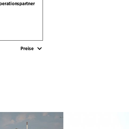
ermöglichen, zum
perationspartner
Zentrum befindet 
Bewegung animier
Spiel konzipiert 
Eislaufbahn im Wi
dramatischen Wi
gewählten Materi
Preise
zum rauen Charakt
Bezug genommen, 
Pflastermuster.
Ein urbaner Socke
Hochwasser schütz
Gebäude des Gelän
Studentenwohnhe
entworfenen Konz
Gestaltung der H
der Hafenstadt ge
die Leitprinzipien