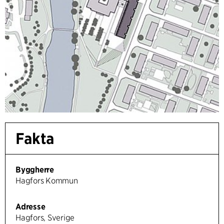
Fakta
Byggherre
Hagfors Kommun
Adresse
Hagfors, Sverige