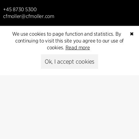
+45 8730 5300
cfmoller@cfmoller.com
C.F. Møller Danmark A/S
We use cookies to page function and statistics. By
✖
Europaplads 2, 11.
continuing to visit this site you agree to our use of
8000 Aarhus C, Danmark
cookies.
Read more
Get in touch
Ok, I accept cookies
Presse
Head of Communications
Peter Sikker Rasmussen
T +45 6193 6857
psr@cfmoller.com