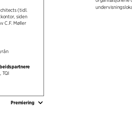
organisasjonene o
undervisningslok
chitects (tidl.
kontor, siden
v C.F. Møller
yrån
beidspartnere
, TQI
Premiering