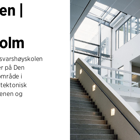
en |
holm
orsvarshøyskolen
ler på Den
område i
itektonisk
enen og