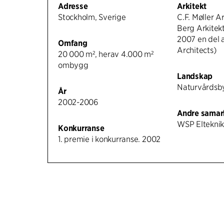
Adresse
Arkitekt
Stockholm, Sverige
C.F. Møller Ar
Berg Arkitekt
2007 en del a
Omfang
Architects)
20 000 m², herav 4.000 m²
ombygg
Landskap
Naturvårdsb
År
2002-2006
Andre samar
WSP Elteknik
Konkurranse
1. premie i konkurranse. 2002