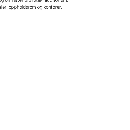
g omfatter bibliotek, auditorium,
aler, oppholdsrom og kontorer.