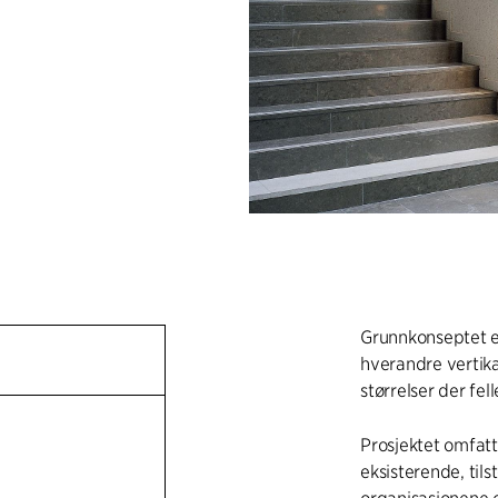
Grunnkonseptet e
hverandre vertika
størrelser der fe
Prosjektet omfat
eksisterende, til