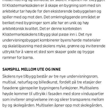
til Klostermarksskolen er å skape en bygning som med sin
arkitektur tar høyde for den eksisterende bebyggelsen og
spiller med og mot den. Det omkringliggende området er
beriket med bygninger som alle har en unik og høy
arkitektonisk kvalitet. Det er denne konteksten
Klostermarksskolens tilbygg skal passe inn i. Det nye
undervisningsbygget kombinerer byens harde materialer
og skalatilpasning med skolens myke, grønne og inviterende
uttrykk for å være et sted som skaper gode og trygge
rammer for barna.
SAMSPILL MELLOM UTE OG INNE
Skolens nye tilbygg består av tre nye undervisningsrom,
multisal, naturfag og billedkunst, fordelt på tre etasjer der
fasadene gjenspeiler bygningens funksjoner. Multisalens
høyde kommer til uttrykk i fasaden med store vinduspartier
som inviterer omgivelsene inn og sikrer transparens mellom
by og skolegården. Multisalen åpner opp mot skolegården,