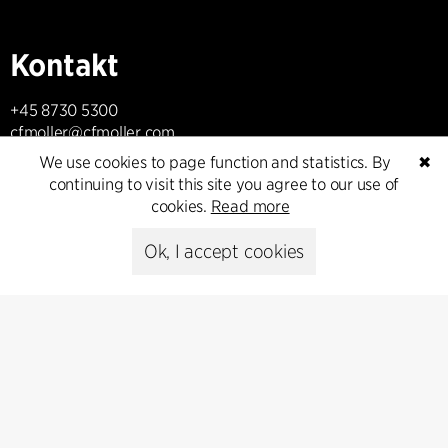
Kontakt
+45 8730 5300
cfmoller@cfmoller.com
We use cookies to page function and statistics. By
✖
C.F. Møller Danmark A/S
continuing to visit this site you agree to our use of
Europaplads 2, 11.
cookies.
Read more
8000 Aarhus C, Danmark
Ok, I accept cookies
Get in touch
Presse
Head of Communications
Peter Sikker Rasmussen