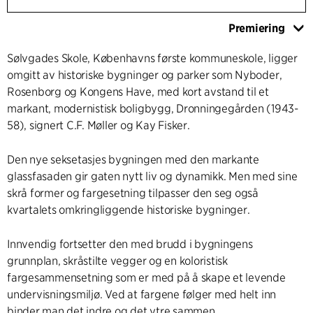
Premiering
Sølvgades Skole, Københavns første kommuneskole, ligger
omgitt av historiske bygninger og parker som Nyboder,
Rosenborg og Kongens Have, med kort avstand til et
markant, modernistisk boligbygg, Dronningegården (1943-
58), signert C.F. Møller og Kay Fisker.
Den nye seksetasjes bygningen med den markante
glassfasaden gir gaten nytt liv og dynamikk. Men med sine
skrå former og fargesetning tilpasser den seg også
kvartalets omkringliggende historiske bygninger.
Innvendig fortsetter den med brudd i bygningens
grunnplan, skråstilte vegger og en koloristisk
fargesammensetning som er med på å skape et levende
undervisningsmiljø. Ved at fargene følger med helt inn
binder man det indre og det ytre sammen.