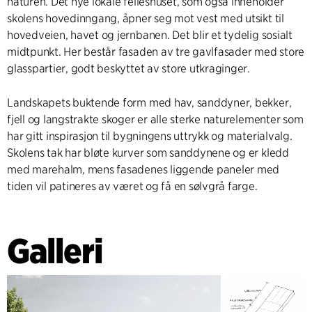
naturen. Det nye lokale felleshuset, som også inneholder
skolens hovedinngang, åpner seg mot vest med utsikt til
hovedveien, havet og jernbanen. Det blir et tydelig sosialt
midtpunkt. Her består fasaden av tre gavlfasader med store
glasspartier, godt beskyttet av store utkraginger.
Landskapets buktende form med hav, sanddyner, bekker,
fjell og langstrakte skoger er alle sterke naturelementer som
har gitt inspirasjon til bygningens uttrykk og materialvalg.
Skolens tak har bløte kurver som sanddynene og er kledd
med marehalm, mens fasadenes liggende paneler med
tiden vil patineres av været og få en sølvgrå farge.
Galleri