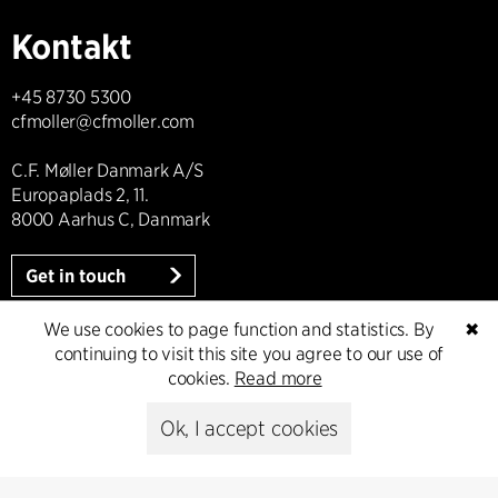
Kontakt
+45 8730 5300
cfmoller@cfmoller.com
C.F. Møller Danmark A/S
Europaplads 2, 11.
8000 Aarhus C, Danmark
Get in touch
We use cookies to page function and statistics. By
✖
continuing to visit this site you agree to our use of
Presse
cookies.
Read more
Ok, I accept cookies
Head of Communications
Peter Sikker Rasmussen
T +45 6193 6857