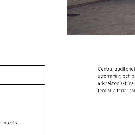
Central auditorie
utformning och p
arkitektoniskt in
fem auditorier s
rchitects