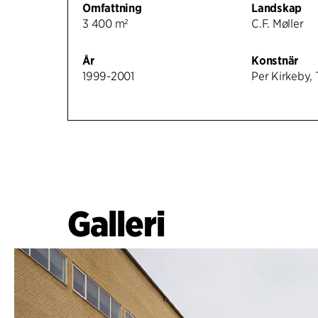
Omfattning
Landskap
3 400 m²
C.F. Møller
År
Konstnär
1999-2001
Per Kirkeby,
Galleri