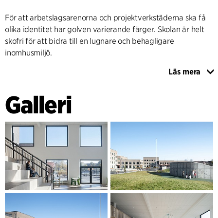
För att arbetslagsarenorna och projektverkstäderna ska få
olika identitet har golven varierande färger. Skolan är helt
skofri för att bidra till en lugnare och behagligare
inomhusmiljö.
Läs mera
I anslutning till Tiundaskolan ligger Tiunda idrottshall.
Byggnaden rymmer en fullstor tävlingshall för flera olika
Galleri
bollsporter, läktare för 180 personer, en lokal som kan
användas som lärosal eller för enklare servering samt en
spegelsal för dans och rytmik. Skolan och idrottshallen är
HBTQ-certifierade.