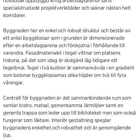
huvudsak uppbyggd kring arbetslagsarenor samt
specialutrustade projektverkstäder och saknar nästan helt
korridorer.
Byggnaden har en enkel och robust struktur och består av
ett antal byggklossar som i grunden är dimensionerade
efter en arbetslagsarena och förskjutna i förhållande till
varandra. Fasadmaterialet i tegel vittnar om platsens
historia, på det som idag är skolgård låg tidigare ett
tegelbruk. Tegel i två kulörer är sammanvävda i en gradient
som betonar byggklossarnas olika höjder om två till fyra
våningar.
Centralt för byggnaden är det sammanbindande rum som
samlar bistro, matsal, gemensamma lärmiljöer samt en
generös trappa som leder upp till biblioteket men som också
fungerar som läktare. Interiör gestaltning speglar
byggnadens enkelhet och robusthet och är genomgående
ljus.