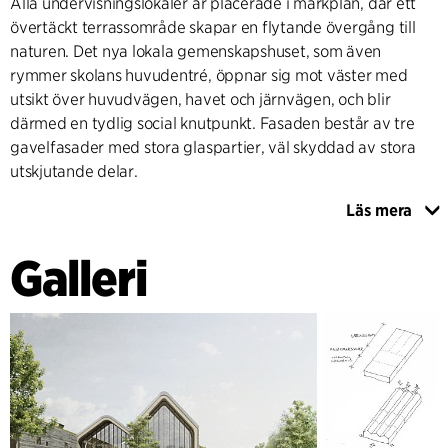
Alla undervisningslokaler är placerade i markplan, där ett
övertäckt terrassområde skapar en flytande övergång till
naturen. Det nya lokala gemenskapshuset, som även
rymmer skolans huvudentré, öppnar sig mot väster med
utsikt över huvudvägen, havet och järnvägen, och blir
därmed en tydlig social knutpunkt. Fasaden består av tre
gavelfasader med stora glaspartier, väl skyddad av stora
utskjutande delar.
Läs mera
Landskapets buktande form med havet, klitterna, å, berg
och långsträckta rader med träd är alla starka inslag i
Galleri
naturen som har inspirerat till byggnadens uttryck och
materialval. Skolans tak har samma mjuka linjer som
klitterna och är klätt med marehalm, medan fasadernas
liggande paneler med tiden kommer att patineras av vädret
och få en silvergrå nyans.