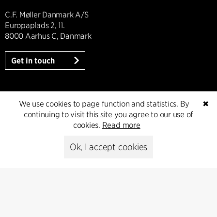
C.F. Møller Danmark A/S
Europaplads 2, 11.
8000 Aarhus C, Danmark
Get in touch
We use cookies to page function and statistics. By
✖
Presse
continuing to visit this site you agree to our use of
cookies.
Read more
Head of Communications
Peter Sikker Rasmussen
Ok, I accept cookies
T +45 6193 6857
psr@cfmoller.com
Media library