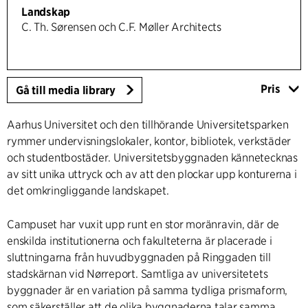
Landskap
C. Th. Sørensen och C.F. Møller Architects
Pris
Gå till media library
Aarhus Universitet och den tillhörande Universitetsparken
rymmer undervisningslokaler, kontor, bibliotek, verkstäder
och studentbostäder. Universitetsbyggnaden kännetecknas
av sitt unika uttryck och av att den plockar upp konturerna i
det omkringliggande landskapet.
Campuset har vuxit upp runt en stor moränravin, där de
enskilda institutionerna och fakulteterna är placerade i
sluttningarna från huvudbyggnaden på Ringgaden till
stadskärnan vid Nørreport. Samtliga av universitetets
byggnader är en variation på samma tydliga prismaform,
som säkerställer att de olika byggnaderna talar samma