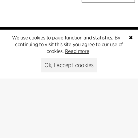
We use cookies to page function and statistics. By
✖
continuing to visit this site you agree to our use of
cookies.
Read more
Ok, I accept cookies
Kontakt
+45 8730 5300
cfmoller@cfmoller.com
C.F. Møller Danmark A/S
Europaplads 2, 11.
8000 Aarhus C, Danmark
Get in touch