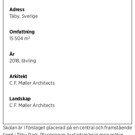
Adress
Täby, Sverige
Omfattning
15 504 m²
År
2018, tävling
Arkitekt
C.F. Møller Architects
Landskap
C.F. Møller Architects
Skolan är i förslaget placerad på en central och framstående
tomt i Täby Park. Placeringen är stadsmässig men möter