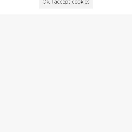
Ok, I accept cookies
C.F. Møller Danmark A/S
Europaplads 2, 11.
8000 Aarhus C, Danmark
Get in touch
Presse
Head of Communications
Peter Sikker Rasmussen
T +45 6193 6857
psr@cfmoller.com
Media library