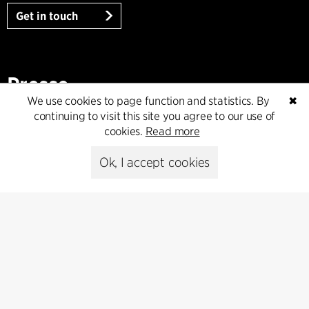
Get in touch
Presse
We use cookies to page function and statistics. By
✖
continuing to visit this site you agree to our use of
Head of Communications
cookies.
Read more
Peter Sikker Rasmussen
T +45 6193 6857
Ok, I accept cookies
psr@cfmoller.com
Media library
Subscribe
Subscribe to our newsletter and get