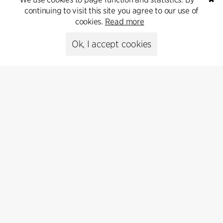
continuing to visit this site you agree to our use of
Kontakt
cookies.
Read more
Ok, I accept cookies
+45 8730 5300
cfmoller@cfmoller.com
C.F. Møller Danmark A/S
Europaplads 2, 11.
8000 Aarhus C, Danmark
Get in touch
Presse
Head of Communications
Peter Sikker Rasmussen
T +45 6193 6857