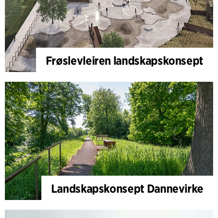
Frøslevleiren landskapskonsept
Landskapskonsept Dannevirke