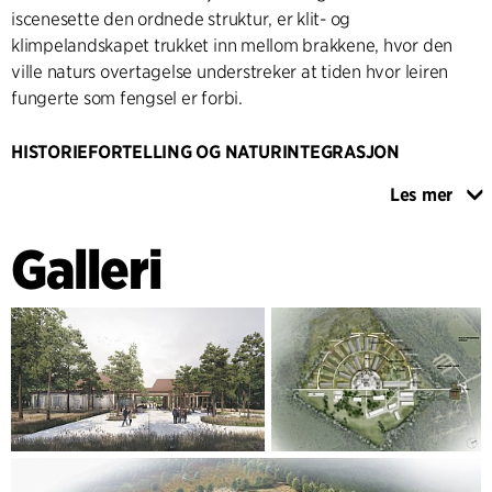
iscenesette den ordnede struktur, er klit- og
klimpelandskapet trukket inn mellom brakkene, hvor den
ville naturs overtagelse understreker at tiden hvor leiren
fungerte som fengsel er forbi.
HISTORIEFORTELLING OG NATURINTEGRASJON
Veien som delte leiren mellom tysk og dansk – vokter og
Les mer
fange, fungerer nå som gang- og sykkelsti for besøkende i
både museumsområdet, plantasjen og Hærvejen. For enden
Galleri
av gang- og sykkelstien ligger velkomst- og turstisenteret,
og halvveis på strekningen knytter den seg til det mest
sentrale utendørselement for museumsområdet: Tidens
Plass. Tidens Plass inviterer til opphold og refleksjon, og kan
brukes til arrangementer og minnehøytideligheter. Plassen
er utformet med forskjellige overflater som illustrerer det
gjørmete terrenget som kjennetegnet Frøslevleiren da den
var en fangeleir.