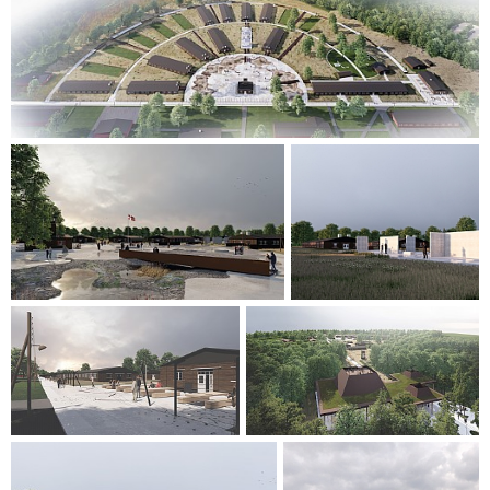
Avtrykk fra nedrevne brakker langs hovedstien er markert
med kanter i cortenstål og fylt med klippet gress. En av de
nedrevne brakker er gjenfortolket som et minnesmerke kalt
"Minnet". Her støpes brakkens fotavtrykk og innredes med
fragmenter av vegger og sengeplasser, som de opprinnelig
var organisert, hvor navnene på de 12.000 innsatte er
inngravert. Bruken av cortenstål som gjennomgående
materialvalg styrker områdets identitet og veifinning. Den
rustne overflate skaper sammenheng mellom elementene i
museumslandskapet og symboliserer at dens tid som
fangeleir er forbi.
Prosjektet for Frøslevleirens museumsområde kombinerer
historiefortelling, naturintegrasjon og moderne fasiliteter,
og respekterer stedets kulturarv og leirens betydning for
etterkommere og dansker.