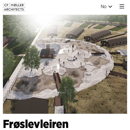
No
Frøslevleiren