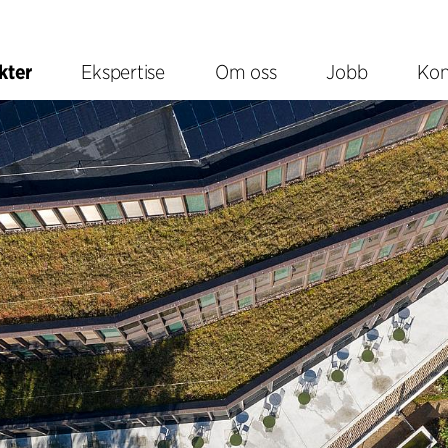
kter
Ekspertise
Om oss
Jobb
Kon