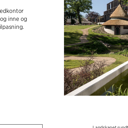
vedkontor
 og inne og
ilpasning.
Landskapet rundt