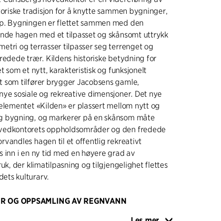
toriske tradisjon for å knytte sammen bygninger,
p. Bygningen er flettet sammen med den
ende hagen med et tilpasset og skånsomt uttrykk
tri og terrasser tilpasser seg terrenget og
redede trær. Kildens historiske betydning for
t som et nytt, karakteristisk og funksjonelt
 som tilfører brygger Jacobsens gamle,
ye sosiale og rekreative dimensjoner. Det nye
elementet «Kilden» er plassert mellom nytt og
g bygning, og markerer på en skånsom måte
vedkontorets oppholdsområder og den fredede
vandles hagen til et offentlig rekreativt
 inn i en ny tid med en høyere grad av
uk, der klimatilpasning og tilgjengelighet flettes
ts kulturarv.
R OG OPPSAMLING AV REGNVANN
annelementet «Kilden» består av tre forbundne
Les mer