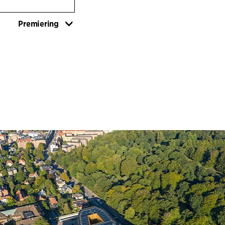
tolkninger av van
med vannliljer ved
Premiering
etasjehøy kaskade
vanngress. Regnv
lokalt. Regnvanne
skulpturelle kuns
et nedgravd regn
kaskaden. «Kilde
og terrasser på b
skulpturelt skill
private oppholds
nyklassisistiske 
stauder, gressple
tidligere romant