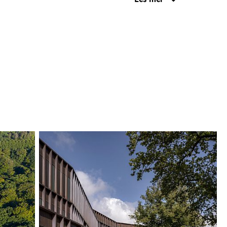
n: I den øverste hagen er det et speilbasseng
 en stilisert tolkning av en bekk. Den ender i en
 som ender i en hevet innsjø med iris og
ann fra tak og overflater samles og håndteres
t som samles opp, brukes rekreativt i hagens
tige foss. Overflødig overflatevann oppbevares i
vannsmagasin og resirkuleres for bruk i
ns» vannelement danner en serie oppholdsnisjer
egge sider og skaper et naturlig og innbydende
e mellom offentlige parkarealer og hovedkontorets
terrasser. Mellom «Kilden» og den fredede,
hagen er det et variert og frodig belte med
n og mindre busker, som en tolkning av den
iske hagen som utgjorde grensen mot vest.