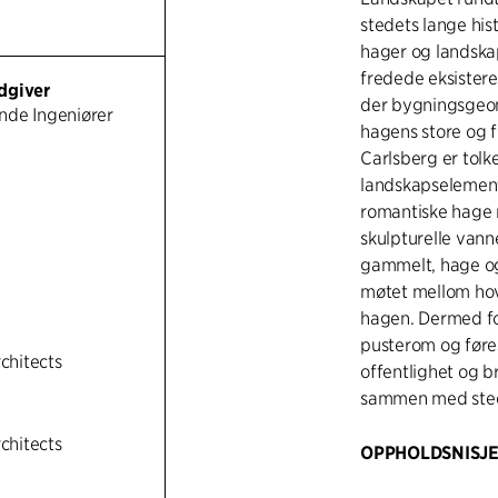
stedets lange his
hager og landska
fredede eksister
dgiver
der bygningsgeome
nde Ingeniører
hagens store og f
Carlsberg er tolke
landskapselement
romantiske hage n
skulpturelle vann
gammelt, hage o
møtet mellom ho
hagen. Dermed for
pusterom og føres
rchitects
offentlighet og br
sammen med stede
rchitects
OPPHOLDSNISJE
Det nye, store v