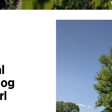
l
 og
rl