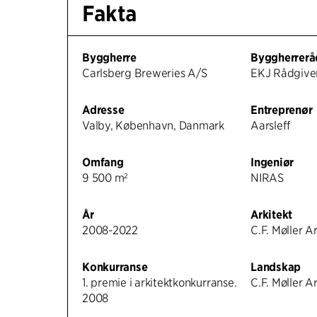
Fakta
Byggherre
Byggherrerå
Carlsberg Breweries A/S
EKJ Rådgive
Adresse
Entreprenør
Valby, København, Danmark
Aarsleff
Omfang
Ingeniør
9 500 m²
NIRAS
År
Arkitekt
2008-2022
C.F. Møller A
Konkurranse
Landskap
1. premie i arkitektkonkurranse.
C.F. Møller A
2008