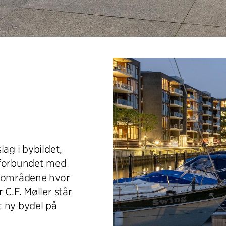
ag i bybildet,
 forbundet med
– områdene hvor
 C.F. Møller står
t ny bydel på