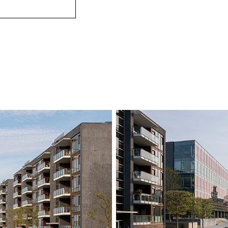
Steinhagen er et
mellom hage og v
steinlandskap s
gjennomstrømning,
vann mellom stei
De tre broene so
ulike funksjonell
og tidløst formsp
Prosjektet legger
områder og at bo
måten får både b
gjennom byen.