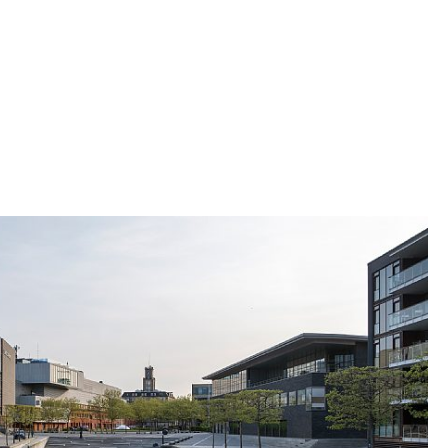
 opplevelses- og lekerom som skaper et møte
ann. Hagen er formet som et fritt komponert
om "oversvømmes" av kanalvannets
 og vanndybden er fastlagt slik at det alltid er
nene ved laveste vannstand.
m binder området sammen, representerer tre
e og tekniske løsninger, men forenes av et enkelt
råk.
 vekt på at kanalområdene skal være offentlige
ligene rundt skal ha kontakt med vannet. På den
yen, bydelen og boligene glede av vannets løp