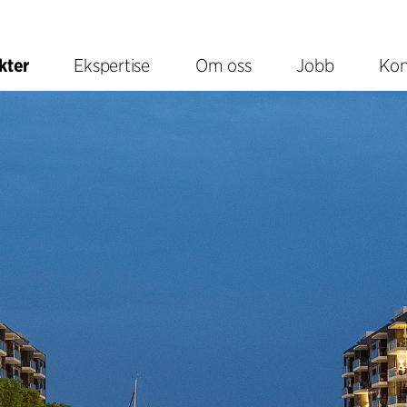
kter
Ekspertise
Om oss
Jobb
Kon