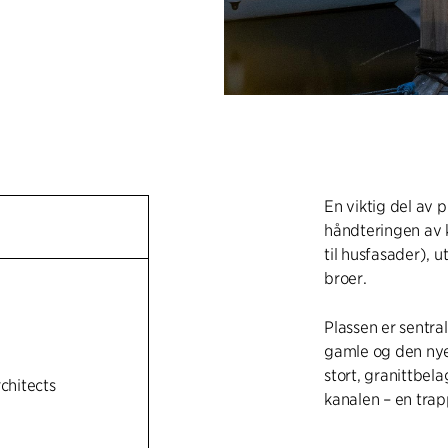
En viktig del av 
håndteringen av 
til husfasader), u
broer.
Plassen er sentra
gamle og den nye
stort, granittbel
rchitects
kanalen – en tra