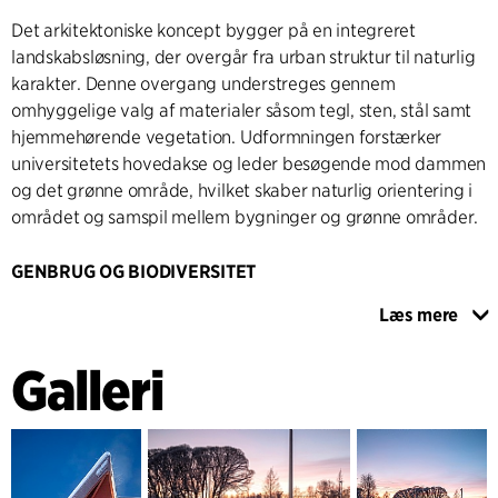
Det arkitektoniske koncept bygger på en integreret
landskabsløsning, der overgår fra urban struktur til naturlig
karakter. Denne overgang understreges gennem
omhyggelige valg af materialer såsom tegl, sten, stål samt
hjemmehørende vegetation. Udformningen forstærker
universitetets hovedakse og leder besøgende mod dammen
og det grønne område, hvilket skaber naturlig orientering i
området og samspil mellem bygninger og grønne områder.
GENBRUG OG BIODIVERSITET
Projektet omfatter to indgangstorve, gangstier, et trædæk,
Læs mere
en bro og tre læskærme. Trædækket og broen er
konstrueret med genanvendt stål, mens genbrugt tegl og
Galleri
sten definerer mure og belægning, hvilket forankrer
udformningen i den lokale kontekst. Læskærmene er bygget
i træ med innovative teknikker, der kombinerer traditionelt
håndværk med et moderne formsprog. Træ er valgt for at
skabe en varm, taktil oplevelse og styrke den naturlige