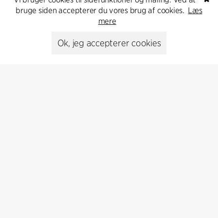
bruge siden accepterer du vores brug af cookies.
Læs
Kontakt os
mere
Ok, jeg accepterer cookies
Presse
Head of Communications
Peter Sikker Rasmussen
T +45 6193 6857
psr@cfmoller.com
Media library
Abonnér
Abonnér på vores nyhedsbrev og få de seneste