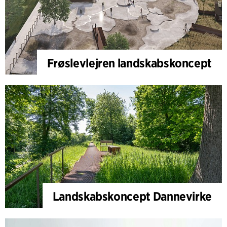
Frøslevlejren landskabskoncept
Landskabskoncept Dannevirke