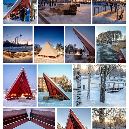
karakter.
Landskabet fremmer biodiversitet og menneskeligt
velvære. Eksisterende vegetation er bevaret og suppleret
med hjemmehørende arter. Belysning og sigtelinjer er
integreret for tryghed og stemning året rundt. Gennem
genbrug minimeres klimapåvirkningen, samtidig med at
projektet tilfører stedet identitet og dybde.
Parken styrker sociale bånd, opmuntrer til udendørsliv og
bringer naturen tættere på hverdagen – et vigtigt bidrag til
et mere klimavenligt og levende campusmiljø.