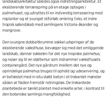
landskabsarkitektur således også indretningsarkitektur. Et
eksisterende terrænspring på en etage optages i
palmehuset, og udnyttes til en indvendig terrassering med
risplanter og et svunget stiforløb omkring f.eks. et indre
tropisk sølandskab med samlingens Victoria-åkander og
mangrove.
Den svungne dobbeltkrumme sokkel udspringer af de
eksisterende væksthuse, bevæger sig med det omliggende
landskab, danner sokkelen for det nye tropiske palmehus,
og rejser sig til en støttemur som indrammer væksthusets
containergård. Det nye gårdrum imellem det nye og
oprindelige palmehus bruges til ophold og udeservering, og
er befæstet med in-situ støbt beton i et trekantet mønster
sådan at fladen fremstår retningsløs. De trekantede
plantebede er tænkt plantet med enkelte arter, i kontrast til
den botaniske samlings mangfoldighed.