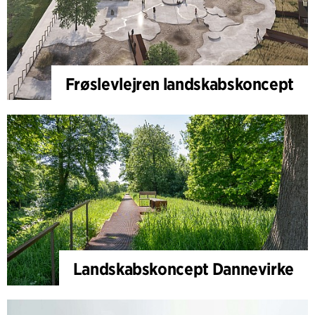
Frøslevlejren landskabskoncept
Landskabskoncept Dannevirke