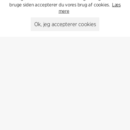
bruge siden accepterer du vores brug af cookies.
Læs
Kontakt os
mere
Ok, jeg accepterer cookies
Presse
Head of Communications
Peter Sikker Rasmussen
T +45 6193 6857
psr@cfmoller.com
Media library
Abonnér
Abonnér på vores nyhedsbrev og få de seneste