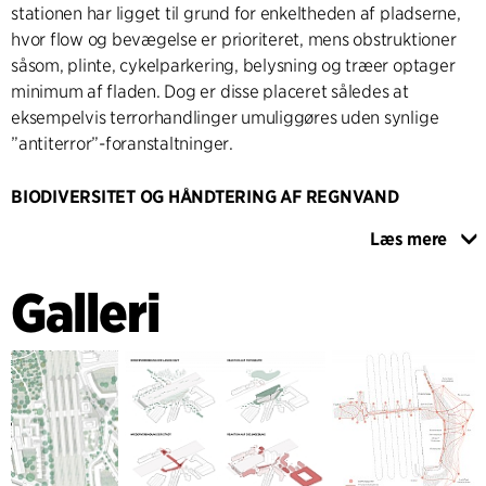
stationen har ligget til grund for enkeltheden af pladserne,
hvor flow og bevægelse er prioriteret, mens obstruktioner
såsom, plinte, cykelparkering, belysning og træer optager
minimum af fladen. Dog er disse placeret således at
eksempelvis terrorhandlinger umuliggøres uden synlige
”antiterror”-foranstaltninger.
BIODIVERSITET OG HÅNDTERING AF REGNVAND
Designet er primært formet af de intense strømme i og
Læs mere
omkring stationen, kombineret med
bæredygtighedselementer som f.eks. en styrket lokal
Galleri
biodiversitet, integreret regnvandshåndtering på og under
belægningerne samt prioritering af cyklister og
fodgængere. Tætte og varierede træbeplantninger giver
farve, der skifter med årstiderne, strukturerer de enkle og
sammenhængende "gulve" på pladsen og indeholder
lommer til ophold, spisning og lokale begivenheder som
f.eks. markeder og koncerter. Pladsens topografi er gjort til