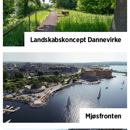
Landskabskoncept Dannevirke
Mjøsfronten