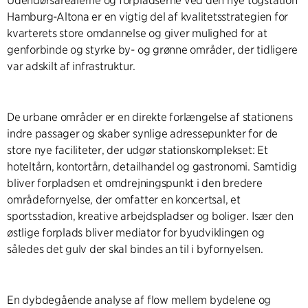
Udendørsarealerne og forpladserne ved den nye togstation
Hamburg-Altona er en vigtig del af kvalitetsstrategien for
kvarterets store omdannelse og giver mulighed for at
genforbinde og styrke by- og grønne områder, der tidligere
var adskilt af infrastruktur.
De urbane områder er en direkte forlængelse af stationens
indre passager og skaber synlige adressepunkter for de
store nye faciliteter, der udgør stationskomplekset: Et
hoteltårn, kontortårn, detailhandel og gastronomi. Samtidig
bliver forpladsen et omdrejningspunkt i den bredere
områdefornyelse, der omfatter en koncertsal, et
sportsstadion, kreative arbejdspladser og boliger. Især den
østlige forplads bliver mediator for byudviklingen og
således det gulv der skal bindes an til i byfornyelsen.
En dybdegående analyse af flow mellem bydelene og