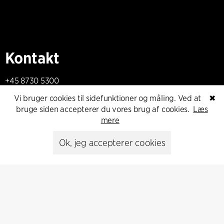
Kontakt
+45 8730 5300
cfmoller@cfmoller.com
Vi bruger cookies til sidefunktioner og måling. Ved at
✖
bruge siden accepterer du vores brug af cookies.
Læs
C.F. Møller Danmark A/S
mere
Europaplads 2, 11.
8000 Aarhus C, Danmark
Ok, jeg accepterer cookies
Kontakt os
Presse