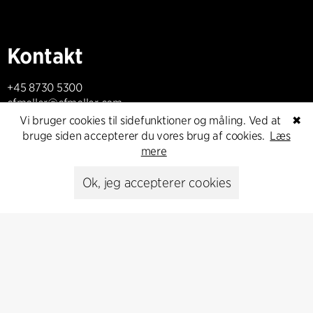
Kontakt
+45 8730 5300
cfmoller@cfmoller.com
Vi bruger cookies til sidefunktioner og måling. Ved at
✖
C.F. Møller Danmark A/S
bruge siden accepterer du vores brug af cookies.
Læs
Europaplads 2, 11.
mere
8000 Aarhus C, Danmark
Ok, jeg accepterer cookies
Kontakt os
Presse
Head of Communications