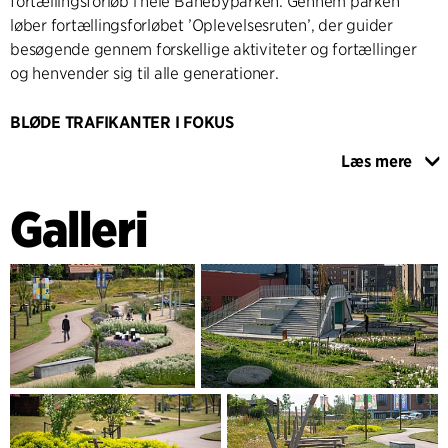
fortællingsforløb i hele Banebyparken. Gennem parken
løber fortællingsforløbet ’Oplevelsesruten’, der guider
besøgende gennem forskellige aktiviteter og fortællinger
og henvender sig til alle generationer.
BLØDE TRAFIKANTER I FOKUS
Banebystien er en ny færdselsåre, der forbinder Banebyen
Læs mere
med omgivelserne. Stien, primært etableret på eksisterende
veje og stier, er designet med fokus på fodgængere og
Galleri
cyklister. Den strækker sig fra Hærvejen til Brovej og videre
til Søndermarksvej via Tulipanvej og Klosterhaven. Stien
forbinder vigtige punkter som en bro over Banevejen,
Midtbyens Gymnasium, Banebypladsen, Alhedestien og
underføringen mod Gl. Århusvej. Oplevelsesruten kobler sig
til Banebystien i Banebyparken, forbindende de to
stiforbindelser. Fælles for de to stiforbindelser er det grønne
og rekreative træk, der binder hele området sammen.