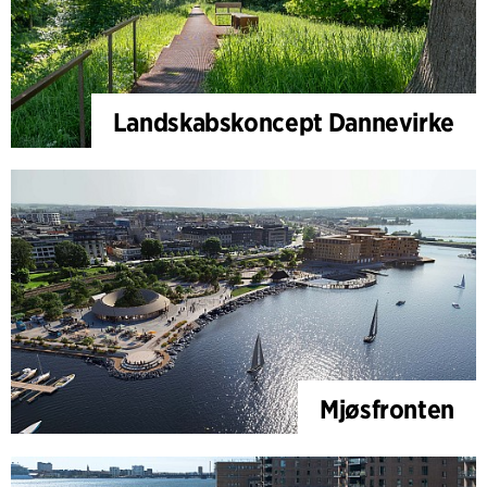
Landskabskoncept Dannevirke
Mjøsfronten