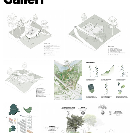
stedformationer danner tydelige og programmerede
destinationspunkter i kontrast til den bevægelse, som de
snoede stier indbyder til. Omlægningen af Hallbergbroen
skaber et nyt attraktivt sted ved vandet i byen, der
forbinder byparken og bymidten. Boro-konceptet forbinder
alle de nye elementer og skaber en ny æstetisk identitet for
Viskan Park.