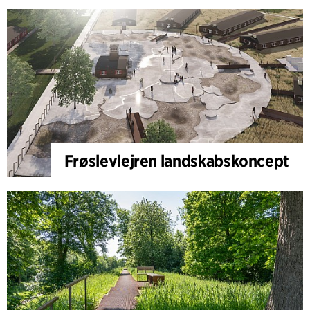
Frøslevlejren landskabskoncept