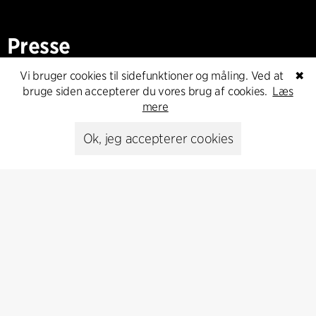
Presse
Vi bruger cookies til sidefunktioner og måling. Ved at
✖
Head of Communications
bruge siden accepterer du vores brug af cookies.
Læs
Peter Sikker Rasmussen
mere
T +45 6193 6857
psr@cfmoller.com
Ok, jeg accepterer cookies
Media library
Abonnér
Abonnér på vores nyhedsbrev og få de seneste
arkitekturnyheder
Abonnér