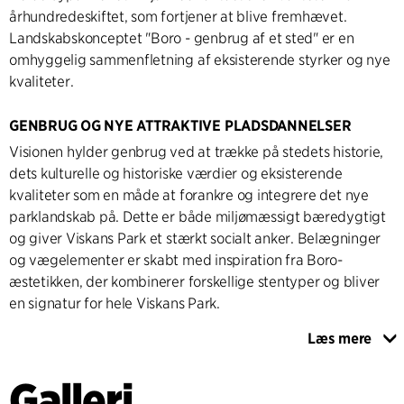
århundredeskiftet, som fortjener at blive fremhævet.
Landskabskonceptet "Boro - genbrug af et sted" er en
omhyggelig sammenfletning af eksisterende styrker og nye
kvaliteter.
GENBRUG OG NYE ATTRAKTIVE PLADSDANNELSER
Visionen hylder genbrug ved at trække på stedets historie,
dets kulturelle og historiske værdier og eksisterende
kvaliteter som en måde at forankre og integrere det nye
parklandskab på. Dette er både miljømæssigt bæredygtigt
og giver Viskans Park et stærkt socialt anker. Belægninger
og vægelementer er skabt med inspiration fra Boro-
æstetikken, der kombinerer forskellige stentyper og bliver
en signatur for hele Viskans Park.
Læs mere
En ny træbelagt sti og en gangbro gør parken tilgængelig
og er omhyggeligt tilpasset parkens dramatiske topografi
Galleri
og påvirkningen af de eksisterende træer. Nye