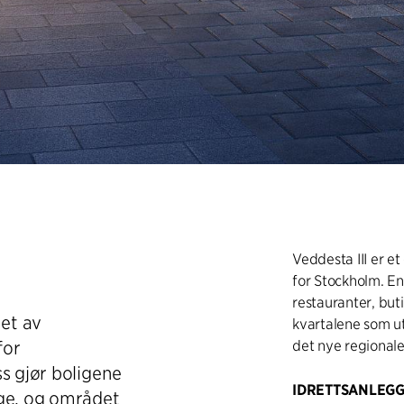
Veddesta III er e
for Stockholm. En
restauranter, buti
 et av
kvartalene som ut
for
det nye regionale
s gjør boligene
IDRETTSANLEG
ige, og området