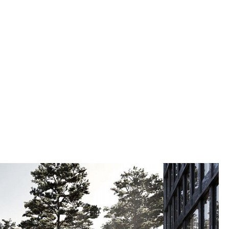
tt sentrum med alt en by må romme. Stedet blir
kt i Mälardalsregionen og Stockholmsområdet.