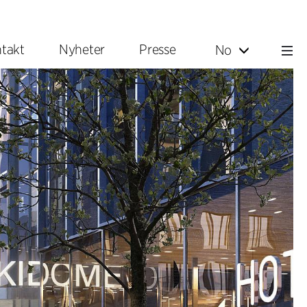
takt
Nyheter
Presse
No