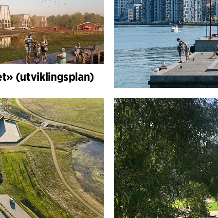
t» (utviklingsplan)