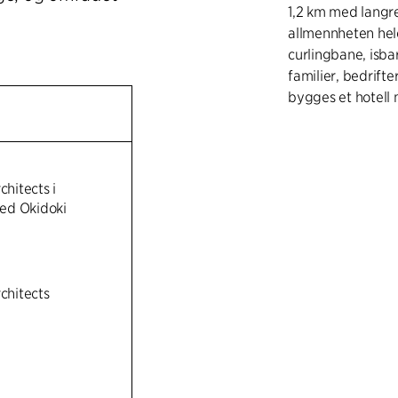
1,2 km med langr
allmennheten hel
curlingbane, isbar
familier, bedrift
bygges et hotell 
Bebyggelsen er t
motorveien og je
store parken i sø
chitects i
bygningene gradv
ed Okidoki
tradisjonell by, 
30 etasjer i områ
Fasadene har ulik
rchitects
slik at hvert kvar
levende bydel. M
hybridkonstruksjo