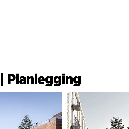
Det skapes et ny
et nytt knutepun
|
Planlegging