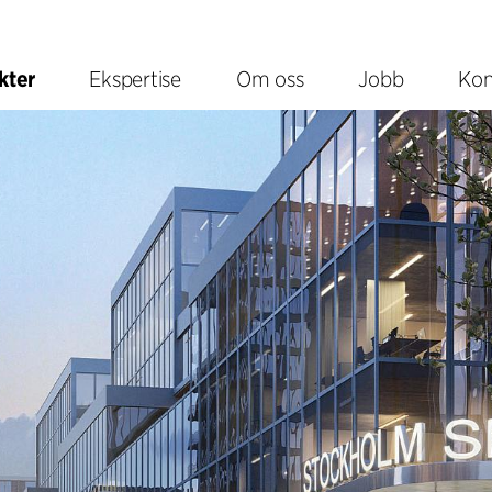
kter
Ekspertise
Om oss
Jobb
Kon