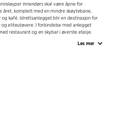
ennsløyper innendørs skal være åpne for
e året, komplett med en mindre skøytebane,
 og kafé. Idrettsanlegget blir en destinasjon for
er og eliteutøvere. I forbindelse med anlegget
med restaurant og en skybar i øverste etasje.
Les mer
ilpasset og danner en beskyttelse mot
rnbanen i nord, og lavere bebyggelse møter den
r. I områdets sentrum og ved stasjonen blir
is høyere. Veddesta III er bygd opp som en
men det er også plass til høyhus på mellom 12 og
det.
e temaer, for eksempel glass, murstein og tre,
tal får sitt eget preg, noe som skaper en estetisk
ålet er å bygge bærekraftig, og derfor brukes
ner for å redusere karbondioksidutslippet.