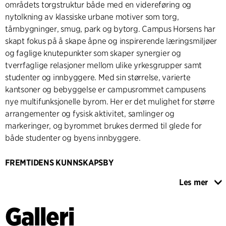
områdets torgstruktur både med en videreføring og
nytolkning av klassiske urbane motiver som torg,
tårnbygninger, smug, park og bytorg. Campus Horsens har
skapt fokus på å skape åpne og inspirerende læringsmiljøer
og faglige knutepunkter som skaper synergier og
tverrfaglige relasjoner mellom ulike yrkesgrupper samt
studenter og innbyggere. Med sin størrelse, varierte
kantsoner og bebyggelse er campusrommet campusens
nye multifunksjonelle byrom. Her er det mulighet for større
arrangementer og fysisk aktivitet, samlinger og
markeringer, og byrommet brukes dermed til glede for
både studenter og byens innbyggere.
FREMTIDENS KUNNSKAPSBY
Campus Horsens sitt omdreiningspunkt er VIA University
Les mer
College Horsens, som også er tegnet av C.F. Møller
Arkitekter. Bygget forener utdanning, næringsliv og
Galleri
entreprenørskap og byens innbyggere gjennom tre
atriumbygg og et høyt tårn på 16 etasjer, Innovasjonshuset,