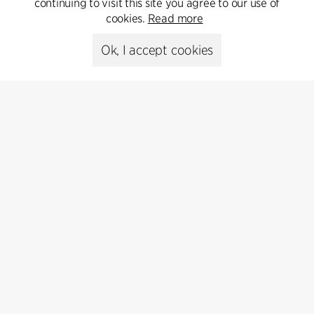
continuing to visit this site you agree to our use of
Kontakt
cookies.
Read more
+45 8730 5300
Ok, I accept cookies
cfmoller@cfmoller.com
C.F. Møller Danmark A/S
Europaplads 2, 11.
8000 Aarhus C, Danmark
Get in touch
Presse
Head of Communications
Peter Sikker Rasmussen
T +45 6193 6857
psr@cfmoller.com