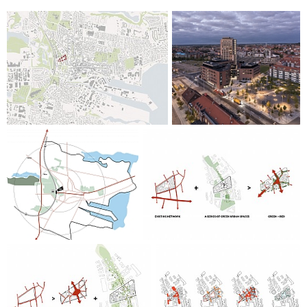
som er forbundet gjennom et stort felles atriumrom. 21 ulike
utdanninger samles her rundt faglige knutepunkter og
fellesmiljøer som offentlig restaurant, kafémiljø, bibliotek,
dramatorium og auditorium. Kunst direkte integrert i
bygget er skapt i samarbeid mellom franske Daniel Buren
og C.F. Møller Arkitekter og bidrar til unike opplevelser for
brukere og besøkende på både Via Høgskolen og Campus
Horsens generelt. I tillegg til Høgskolen i VIA vil Campus
Horsens romme utdanninger som Sosial- og helseskolen og
vil totalt romme inntil 8.000 studenter på campus.
Campus Horsens fremstår dermed som en unik attraksjon
som tiltrekker og beholder studenter, innovative bedrifter
og innbyggere i et by- og kunnskapssamfunn som bidrar til
å flytte Horsens fra en klassisk provinsby til en bevisst og
bærekraftig kunnskapsby.