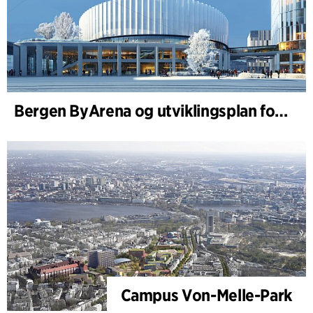
Bergen ByArena og utviklingsplan for Nygårdstangen
Campus Von-Melle-Park