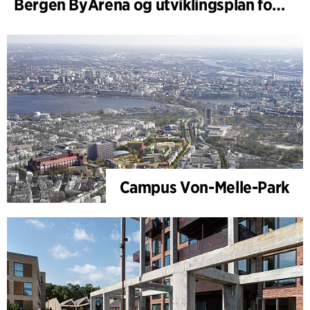
Bergen ByArena og utviklingsplan for Nygårdstangen
Campus Von-Melle-Park