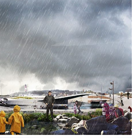
et gangsti på en kilometer, «Runden», kobler
r alle funksjoner rundt havnen fra nord til sør,
ervat, strandpark, hotell, utsiktspunkter for
rnum sentrum og havet. Runden går langs
ytt «rev» som supplerer den tidligere ytre moloen,
gheter i og rundt havet, for eksempel
dstue, vannsportsarena og tidevannsbasseng,
eve havets krefter og studere det marine liv på