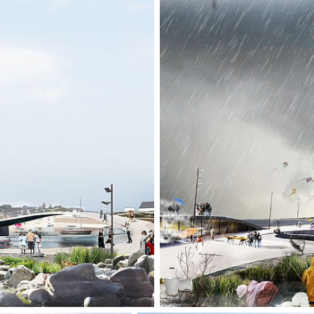
En ny, sløyfeform
sammen og utvikle
inkludert naturres
sandbankene, Hö
stranden til et n
med helt nye muli
vinterbading, ba
hvor man kan oppl
nært hold.