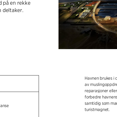
 på en rekke
m deltaker.
Havnen brukes i d
av muslingoppdret
reparasjoner elle
forbedre havnens 
samtidig som man 
ranse
turistmagnet.