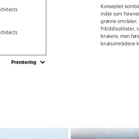
Konseptet kombin
rchitects
måte som forener
grønne områder, 
fritidsfasiliteter
rchitects
brukere, men først
bruksområdene ka
Ved å erstatte og
Premiering
større havneområ
plass til en ny s
femstjerners hote
del av det kultiv
havnebassenget o
og en flerbruksh
nytt nivå, som en
strandpromenaden
fritidsaktivitete
holde fotgjengere