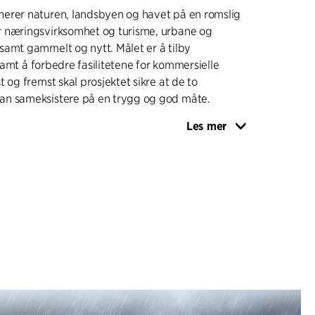
erer naturen, landsbyen og havet på en romslig
 næringsvirksomhet og turisme, urbane og
samt gammelt og nytt. Målet er å tilby
, samt å forbedre fasilitetene for kommersielle
 og fremst skal prosjektet sikre at de to
n sameksistere på en trygg og god måte.
Les mer
 flytte den nedslitte nordre moloen får man et
de for yachtklubben og marinaen. Man får også
trandpark og et torg foran det eksisterende
llet. Det nye friluftsbadeanlegget blir også en
erte og terrasserte landskapet som kobler
g marinaen sammen med hotellet. Et nytt naust
all kombinert med en hevet plattform danner et
 nytolkning av av den klassiske
, for å føre havneaktiviteten og
ne nærmere hverandre, men samtidig sørge for å
 og tungtrafikk trygt adskilt.