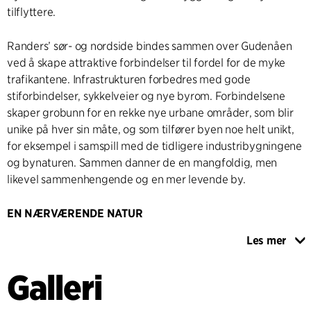
tilflyttere.
Randers’ sør- og nordside bindes sammen over Gudenåen
ved å skape attraktive forbindelser til fordel for de myke
trafikantene. Infrastrukturen forbedres med gode
stiforbindelser, sykkelveier og nye byrom. Forbindelsene
skaper grobunn for en rekke nye urbane områder, som blir
unike på hver sin måte, og som tilfører byen noe helt unikt,
for eksempel i samspill med de tidligere industribygningene
og bynaturen. Sammen danner de en mangfoldig, men
likevel sammenhengende og en mer levende by.
EN NÆRVÆRENDE NATUR
Prosjektet skaper rom for mer natur og et styrket biologisk
Les mer
mangfold i Randers. Dette kan gjøres ved å frigjøre store
områder langs Gudenåen for fremtidig byutvikling for å
Galleri
beskytte naturen som allerede eksisterer og samtidig skape
nye naturområder for dyr og planter. Både vill natur, der