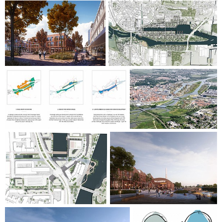
mennesker sjeldent er på besøk, og natur der innbyggerne
enkelt kan oppholde og utfolde seg som en del av
hverdagen.
Planens klimastrategi prioriterer de stedene langs
vannkanten der investeringer i beskyttelse mot høyvann gir
størst merverdi for byens liv og de nye utviklingsområdene.
Historiske og kulturelle knutepunkter langs vannkanten
oppgraderes til nye og attraktive by- og vannområder, som
hyller byens puls, byens industrielle historie og møtet med
vann og natur. På denne måten brukes klimaløsningene i
forslaget på en nyskapende måte. Dette blir virkemiddelet
for å bringe mer natur inn i Randers, samle byens liv og
skape fornyet fysisk og mental sammenheng på tvers av
Gudenåen.