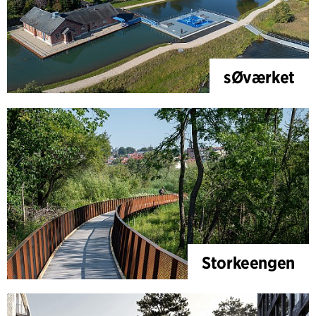
sØværket
Storkeengen