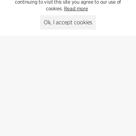
continuing to visit this site you agree to our use of
Kontakt
cookies.
Read more
+45 8730 5300
Ok, I accept cookies
cfmoller@cfmoller.com
C.F. Møller Danmark A/S
Europaplads 2, 11.
8000 Aarhus C, Danmark
Get in touch
Presse
Head of Communications
Peter Sikker Rasmussen
T +45 6193 6857
psr@cfmoller.com