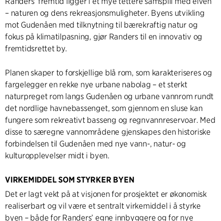
Randers’ fremtid ligger i et mye tettere samspill med elven
– naturen og dens rekreasjonsmuligheter. Byens utvikling
mot Gudenåen med tilknytning til bærekraftig natur og
fokus på klimatilpasning, gjør Randers til en innovativ og
fremtidsrettet by.
Planen skaper to forskjellige blå rom, som karakteriseres og
fargelegger en rekke nye urbane nabolag – et sterkt
naturpreget rom langs Gudenåen og urbane vannrom rundt
det nordlige havnebassenget, som gjennom en sluse kan
fungere som rekreativt basseng og regnvannreservoar. Med
disse to særegne vannområdene gjenskapes den historiske
forbindelsen til Gudenåen med nye vann-, natur- og
kulturopplevelser midt i byen.
VIRKEMIDDEL SOM STYRKER BYEN
Det er lagt vekt på at visjonen for prosjektet er økonomisk
realiserbart og vil være et sentralt virkemiddel i å styrke
byen – både for Randers’ egne innbyggere og for nye