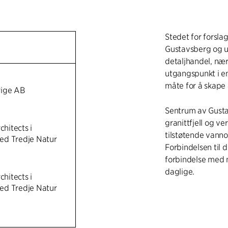
Stedet for forsla
Gustavsberg og ut
detaljhandel, nær
utgangspunkt i e
måte for å skape 
rige AB
Sentrum av Gustav
granittfjell og v
chitects i
tilstøtende vanno
ed Tredje Natur
Forbindelsen til d
forbindelse med n
daglige.
chitects i
ed Tredje Natur
Forslaget er bas
sentrum, og det 
korridor hvor byn