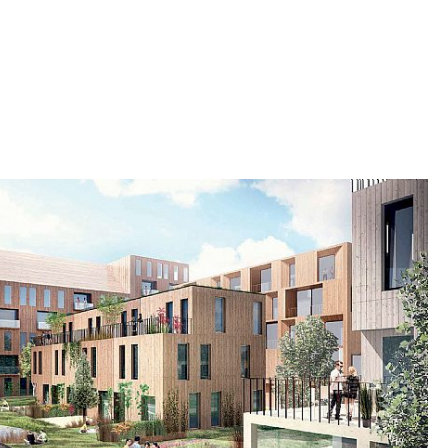
 På den måten kobles innbyggernes hverdagsliv
n, fellesskapet og de store
hetene som regionen byr på.
n lang og sterk byggetradisjon og kulturhistorie.
slaget vekt på at det nye sentrum skal
ekke av de eksisterende bygningsperlene i
r i den svenske funksjonalismens gullalder.
osessen involverte Värmdö kommune byens
ennomførte et innbyggermøte hvor ideer ble
yens innbyggere og politikere med god respons
 yngre deltakere. Innbyggermøtet bidro til å
for en del av den politiske høringen om
ustavsberg.