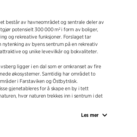
get består av havneområdet og sentrale deler av
gjør potensielt 300 000 m² i form av boliger,
ing og rekreative funksjoner. Forslaget tar
n nytenking av byens sentrum på en rekreativ
attraktive og unike levevilkår og bokvaliteter.
sberg ligger i en dal som er omkranset av fire
ernede økosystemer. Samtidig har området to
mråder i Farstaviken og Östbyträsk.
isse gjenetableres for å skape en by i tett
aturen, hvor naturen trekkes inn i sentrum i det
Les mer
ert på den enestående naturen som ligger rundt
nye sentrumet bygges tett opp rundt en grønn
atur, regnvann og innbyggerinitiativ kombineres