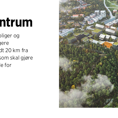
entrum
oliger og
gere
dt 20 km fra
som skal gjøre
e for