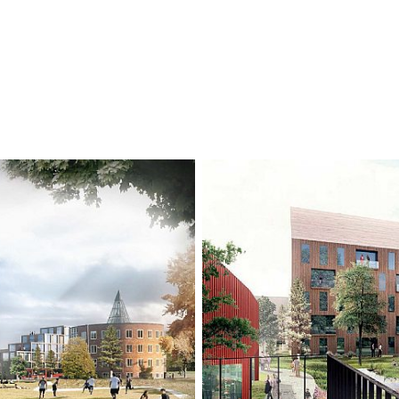
i en ny historie.
direkte til nature
rekreasjonsmulig
Gustavsberg har e
Derfor ligger for
komplettere en r
området med røtte
Som et ledd i pr
innbyggere og gj
presentert for b
fra både eldre og
danne grunnlaget 
utviklingen av G