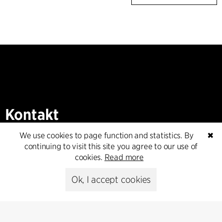
Kontakt
We use cookies to page function and statistics. By
✖
+45 8730 5300
continuing to visit this site you agree to our use of
cfmoller@cfmoller.com
cookies.
Read more
C.F. Møller Danmark A/S
Ok, I accept cookies
Europaplads 2, 11.
8000 Aarhus C, Danmark
Get in touch