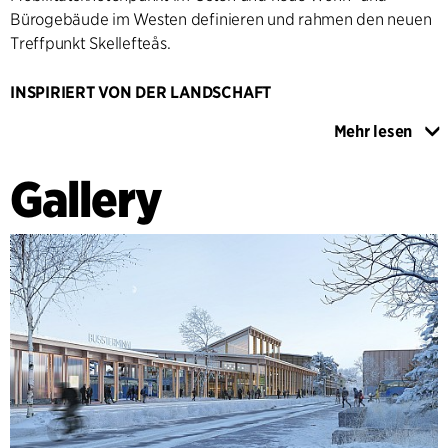
Bürogebäude im Westen definieren und rahmen den neuen
Treffpunkt Skellefteås.
INSPIRIERT VON DER LANDSCHAFT
Das Reisezentrum hat zwei Haupteingänge: einen vom
Mehr lesen
neuen Platz im Osten und einen von Stationsgatan und dem
neuen Busbahnhof. Die Bahnhofshalle verbindet diese
Gallery
Bereiche und bietet großzügige Wartebereiche mit
Dienstleistungen und Geschäften. Die Anordnung der
Wartebereiche zusammen mit kommerziellen Flächen
fördert soziale Interaktion und Sicherheit. Die Landschaft
und das Gebäude bilden ein integriertes Ganzes, das von
der Landschaft Västerbottens inspiriert ist, mit Naturtypen
wie Kiefernheide, Bergbirkenwald, Sumpfland und
Bergwiesen als Inspiration zu der Gestaltung der Plätze und
Parkumgebungen basierend auf der Topografie des
Standorts. Die Grünstruktur unterstützt die Artenvielfalt, das
Regenwassermanagement und den Erholungswert. Das