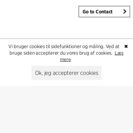
Go to Contact
Vi bruger cookies til sidefunktioner og måling. Ved at
✖
bruge siden accepterer du vores brug af cookies.
Læs
mere
Ok, jeg accepterer cookies
Kontakt
+45 8730 5300
cfmoller@cfmoller.com
C.F. Møller Danmark A/S
Europaplads 2, 11.
8000 Aarhus C, Danmark