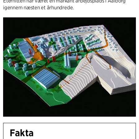
Eternitten har været en markant arbejdsplads i Aalborg
igennem næsten et århundrede.
Fakta