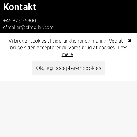
Kontakt
+45 8730 5300
cfmoller@cfmoller.com
C.F. Møller Danmark A/S
Vi bruger cookies til sidefunktioner og måling. Ved at
✖
Europaplads 2, 11.
bruge siden accepterer du vores brug af cookies.
Læs
8000 Aarhus C, Danmark
mere
Ok, jeg accepterer cookies
Kontakt os
Presse
Head of Communications
Peter Sikker Rasmussen
T +45 6193 6857
psr@cfmoller.com