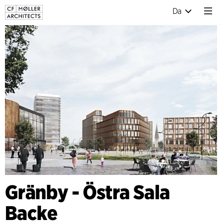
Da
Gränby - Östra Sala
Backe