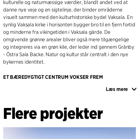
kulturelle og naturmæssige værdier, blandt andet ved at
danne nye veje og en sigtelinje, der binder områderne
visuelt sammen med den kulturhistoriske bydel Vaksala. En
synlig Vaksala kirke i horisonten bygger bro til en fjern fortid
og minderne fra vikingetiden i Vaksala gärde. De
omgivende grønne arealer bliver også mere tilgængelige
og integreres via en grøn kile, der leder ind gennem Gränby
- Östra Sala Backe. Natur og kultur står centralt i den nye
bykernes identitet.
ET BÆREDYGTIGT CENTRUM VOKSER FREM
Der vil vokse en bæredygtig bydel frem i Gränby. Med
Læs mere
udgangspunkt i BREEAM, en af de mest anvendte metoder
til vurdering af bæredygtighed i verden, har C.F. Møller
Flere projekter
Architects prioriteret at anvende materialer med lang
holdbarhed, og som er nemme at genbruge.
Energibesparende løsninger og kollektiv transport er
prioriteret højt, og et nyt centrum med bymæssig karakter
tager form og udgør samtidigt et effektivt knudepunkt for