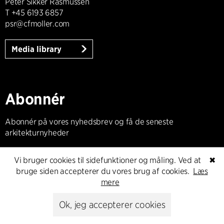
Peter Sikker Rasmussen
T +45 6193 6857
psr@cfmoller.com
Media library
Abonnér
Abonnér på vores nyhedsbrev og få de seneste
arkitekturnyheder
Abonnér
Vi bruger cookies til sidefunktioner og måling. Ved at
✖
bruge siden accepterer du vores brug af cookies.
Læs
mere
Ok, jeg accepterer cookies