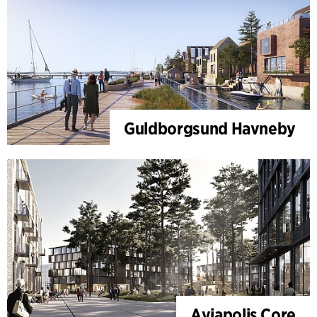
den kollektive trafik.
Arbejdspladser, uddannelse, kultur og boliger giver
synergier for arbejdstagere, studerende, kulturforbrugere
og beboere. Blandingen af funktioner til Gränby - Östra Sala
Backe bringer liv til bydelen på alle timer af døgnet. Med
fokus på stuetager fulde af liv er bygningernes højde og
Guldborgsund Havneby
funktionerne strategisk indpasset og således tilpasset
gadens karakter og lysforholdene. Gaderne ind til Gränby –
Östra Sala Backe skal være lyse og give en følelse af
tryghed. I stueplan findes alt fra kontorfællesskaber til
udeservering, børnehave og cykelværksted.
På vej ind til Uppsala bliver Gränby – Östra Sala Backe en
del af en sekvens, der begynder med Vaksalas landskab –
med Vaksala kirke som vartegn – og ved indgangen til
Gränved danner en 10 etagers høj kontorbygning endnu et
vartegn. Sammen bliver de et symbol på både det nye og
Aviapolis Core