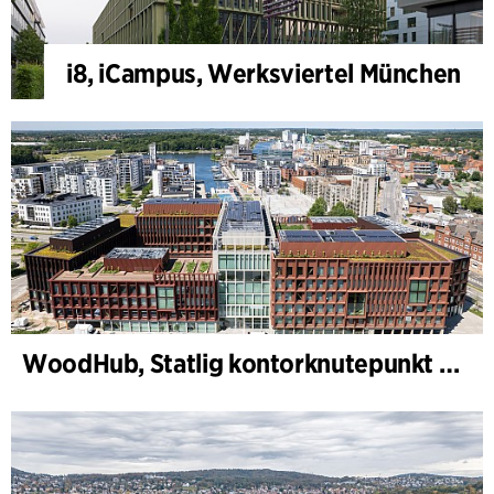
i8, iCampus, Werksviertel München
WoodHub, Statlig kontorknutepunkt i Odense