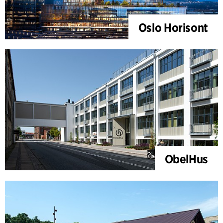
Oslo Horisont
ObelHus