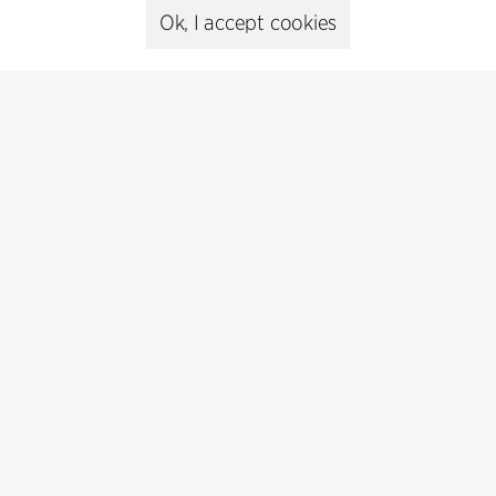
Ok, I accept cookies
Contact
Feel free to contact us for more information or business
inquiries.
Go to Contact
Kontakt
+45 8730 5300