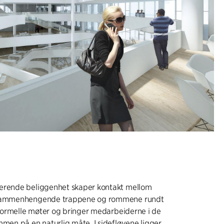
erende beliggenhet skaper kontakt mellom
 sammenhengende trappene og rommene rundt
 uformelle møter og bringer medarbeiderne i de
mmen på en naturlig måte. I sidefløyene ligger