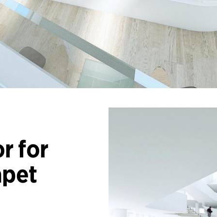
r for
apet