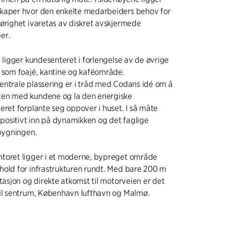
kaper hvor den enkelte medarbeiders behov for
ørighet ivaretas av diskret avskjermede
er.
t ligger kundesenteret i forlengelse av de øvrige
 som foajé, kantine og kaféområde.
entrale plassering er i tråd med Codans idé om å
en med kundene og la den energiske
eret forplante seg oppover i huset. I så måte
å positivt inn på dynamikken og det faglige
 bygningen.
toret ligger i et moderne, bypreget område
hold for infrastrukturen rundt. Med bare 200 m
stasjon og direkte atkomst til motorveien er det
til sentrum, København lufthavn og Malmø.