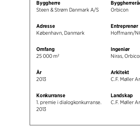
Byggherre
Byggherrerå
Steen & Strøm Danmark A/S
Orbicon
Adresse
Entreprenør
København, Danmark
Hoffmann/N
Omfang
Ingeniør
25 000 m²
Niras, Orbico
År
Arkitekt
2013
C.F. Møller A
Konkurranse
Landskap
1. premie i dialogkonkurranse.
C.F. Møller A
2013