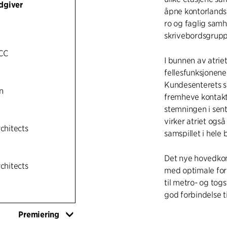
dgiver
åpne kontorlands
ro og faglig samh
skrivebordsgrupp
CC
I bunnen av atrie
fellesfunksjonene
Kundesenterets s
n
fremheve kontakt
stemningen i sent
virker atriet ogs
rchitects
samspillet i hele
Det nye hovedkon
rchitects
med optimale for
til metro- og tog
god forbindelse 
Premiering