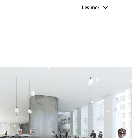
Les mer
e