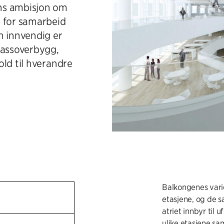
ns ambisjon om
r for samarbeid
n innvendig er
lassoverbygg,
ld til hverandre
Balkongenes vari
etasjene, og de
atriet innbyr til
ulike etasjene sa