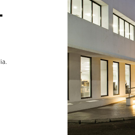
-
ia.