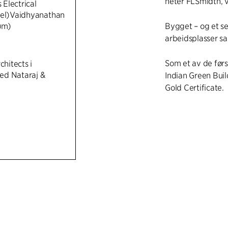
heter FLSmidth, 
Electrical
(el)Vaidhyanathan
røm)
Bygget – og et se
arbeidsplasser sa
Som et av de først
chitects i
ed Nataraj &
Indian Green Buil
Gold Certificate.