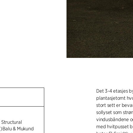
Det 3-4 etasjes 
plantasjetomt hv
stort sett er beva
sollyset som strø
vindusbåndene og
 Structural
med hvitpusset b
n)Balu & Mukund