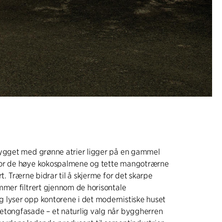
bygget med grønne atrier ligger på en gammel
or de høye kokospalmene og tette mangotrærne
rt. Trærne bidrar til å skjerme for det skarpe
mmer filtrert gjennom de horisontale
 lyser opp kontorene i det modernistiske huset
etongfasade – et naturlig valg når byggherren