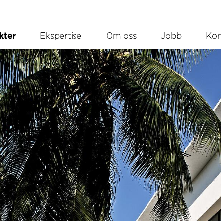
kter
Ekspertise
Om oss
Jobb
Kon