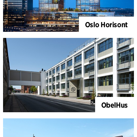
Oslo Horisont
ObelHus