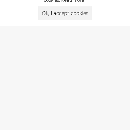
cookies.
Read more
+45 8730 5300
Ok, I accept cookies
cfmoller@cfmoller.com
C.F. Møller Danmark A/S
Europaplads 2, 11.
8000 Aarhus C, Danmark
Get in touch
Presse
Head of Communications
Peter Sikker Rasmussen
T +45 6193 6857
psr@cfmoller.com
Media library