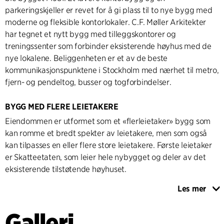
parkeringskjeller er revet for å gi plass til to nye bygg med
moderne og fleksible kontorlokaler. C.F. Møller Arkitekter
har tegnet et nytt bygg med tilleggskontorer og
treningssenter som forbinder eksisterende høyhus med de
nye lokalene. Beliggenheten er et av de beste
kommunikasjonspunktene i Stockholm med nærhet til metro,
fjern- og pendeltog, busser og togforbindelser.
BYGG MED FLERE LEIETAKERE
Eiendommen er utformet som et «flerleietaker» bygg som
kan romme et bredt spekter av leietakere, men som også
kan tilpasses en eller flere store leietakere. Første leietaker
er Skatteetaten, som leier hele nybygget og deler av det
eksisterende tilstøtende høyhuset.
Les mer
Byggene er delt inn i mindre volumer med variert utforming
for å passe inn i det lille Sundbyberget. Fasadematerialene
Galleri
er tidløse og slitesterke i en fargeskala som står i kontrast til