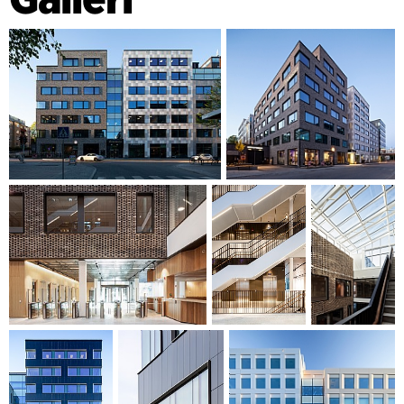
de rødbrune mursteinene i det eksisterende høyhuset. Store
terrasser i ulike plan og i ulike retninger gir et variert
taklandskap med plass til uteopphold. Byggene henger
sammen i inngangspartiet, hvor det er tre lysgårder til felles
bruk. Gårdsplassenes karakter forsterkes av kontrastvegger
av resirkulerte murstein. De aktive førsteetasjene består av
kantine /arbeidsplass for skattekontoret og forelesningssal
som kan benyttes uavhengig av hverandre, samt kafé på
hjørnet som bidrar til ønsket bypreg i området.
GRØNNE KONTORER MED ET TYDELIG BÆREKRAFTIG
FOKUS
Bygget har integrerte solceller i en del av fasaden og
solceller på takene som også er dekket av sedum. Det er
også store sykkelparkeringsplasser med tilhørende
serviceareal, garderober og tørkerom. Nye Kronan er
designet for å oppnå LEED Platinum Core & Shell
miljøsertifisering, som er det høyeste nivået.